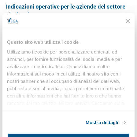
Indicazioni operative per le aziende del settore
pirotecnico
L’INAIL ha pubblicato il documento “INDICAZIONI
OPERATIVE PER LE AZIENDE DEL SETTORE
PIROTECNICO”. Il settore dei prodotti pirotecnici,
Questo sito web utilizza i cookie
sebbene costituisca un comparto circoscritto, in termini di
Utilizziamo i cookie per personalizzare contenuti ed
numero di aziende e…
annunci, per fornire funzionalità dei social media e per
analizzare il nostro traffico. Condividiamo inoltre
informazioni sul modo in cui utilizzi il nostro sito con i
nostri partner che si occupano di analisi dei dati web,
Reazione al fuoco
pubblicità e social media, i quali potrebbero combinarle
con altre informazioni che hai fornito loro o che hanno
L’INAIL ha pubblicato il documento “REAZIONE AL
raccolto dal tuo utilizzo dei loro servizi. Cliccando sulla
FUOCO” che è appunto dedicato ad approfondire la
“X” in alto a destra si procederà rifiutando tutti i cookie,
tematica della reazione al fuoco dei materiali. La reazione
ad eccezione di quelli tecnici.
al fuoco è una misura antincendio…
Mostra dettagli