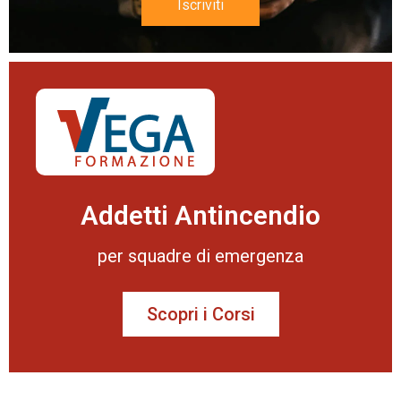
Iscriviti
Addetti Antincendio
per squadre di emergenza
Scopri i Corsi