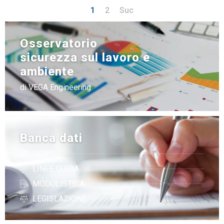
1
2
Suc
Osservatorio
sicurezza sul lavoro e
ambiente
di VEGA Engineering
Banca dati
NEWS
LINEE GUIDA
MODULISTICA
LEGISLAZIONE