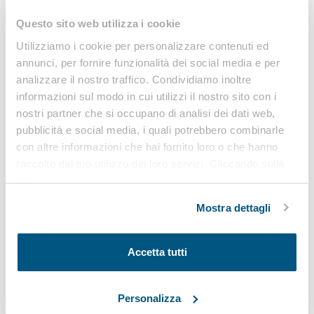
locali medici: verifiche”, che ha lo scopo di presentare
la normativa di riferimento per questi particolari impianti,
Questo sito web utilizza i cookie
fornire indicazioni per la realizzazione degli
Utilizziamo i cookie per personalizzare contenuti ed
impianti elettrici nei…
annunci, per fornire funzionalità dei social media e per
analizzare il nostro traffico. Condividiamo inoltre
informazioni sul modo in cui utilizzi il nostro sito con i
nostri partner che si occupano di analisi dei dati web,
Linee guida sui lavori in prossimità di linee
pubblicità e social media, i quali potrebbero combinarle
elettriche aeree
con altre informazioni che hai fornito loro o che hanno
raccolto dal tuo utilizzo dei loro servizi. Cliccando sulla
Secondo quanto definito dal Testo Unico sulla Sicurezza
“X” in alto a destra si procederà rifiutando tutti i cookie,
del lavoro (D.Lgs. 81/2008 e ss.mm.ii, artt. 83 e 117) è
ad eccezione di quelli tecnici.
fatto obbligo al datore di lavoro di provvedere affinché i
Mostra dettagli
lavori…
Accetta tutti
Linee guida scariche atmosferiche e impianti di
Personalizza
protezione dai fulmini