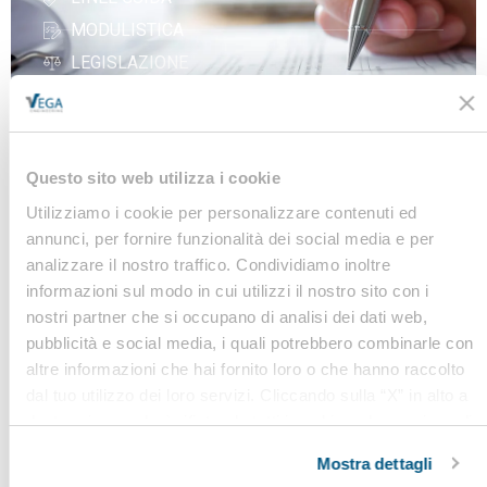
MODULISTICA
LEGISLAZIONE
Iscriviti alla nostra
Questo sito web utilizza i cookie
Newsletter
Utilizziamo i cookie per personalizzare contenuti ed
annunci, per fornire funzionalità dei social media e per
Notizie, Modulistica e Linee Guida gratuite per
analizzare il nostro traffico. Condividiamo inoltre
rimanere sempre aggiornato sulle novità legislative
informazioni sul modo in cui utilizzi il nostro sito con i
e normative
nostri partner che si occupano di analisi dei dati web,
pubblicità e social media, i quali potrebbero combinarle con
Iscriviti
altre informazioni che hai fornito loro o che hanno raccolto
dal tuo utilizzo dei loro servizi. Cliccando sulla “X” in alto a
destra si procederà rifiutando tutti i cookie, ad eccezione di
quelli tecnici.
Mostra dettagli