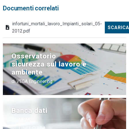
Documenti correlati
infortuni_mortali_lavoro_Impianti_solari_05-
SCARIC
2012.pdf
Osservatorio
sicurezza sul lavoro e
ambiente
di VEGA Engineering
Banca dati
NEWS
LINEE GUIDA