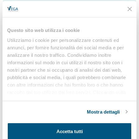
Formedil Italia è intervenuta per chiarire la
periodicità obbligatoria che i lavoratori del settore
edile devono rispettare in funzione del proprio CCNL
e dell’Accordo Stato Regioni 2025 alla luce dei
Questo sito web utilizza i cookie
problemi legati alle diverse letture ed interpretazioni
Utilizziamo i cookie per personalizzare contenuti ed
della norma...
annunci, per fornire funzionalità dei social media e per
analizzare il nostro traffico. Condividiamo inoltre
NUOVO ACCORDO STATO REGIONI 2025: LE
informazioni sul modo in cui utilizzi il nostro sito con i
NOVITÀ SULLA FORMAZIONE DEI LAVORATORI,
nostri partner che si occupano di analisi dei dati web,
PREPOSTI E DIRIGENTI
pubblicità e social media, i quali potrebbero combinarle
con altre informazioni che hai fornito loro o che hanno
7 Maggio 2025
raccolto dal tuo utilizzo dei loro servizi. Cliccando sulla
Il nuovo Accordo del 17 aprile 2025 aggiorna durata,
“X” in alto a destra si procederà rifiutando tutti i cookie,
contenuti e modalità della formazione sulla
ad eccezione di quelli tecnici.
sicurezza, definendo nuove regole per corsi,
Mostra dettagli
aggiornamenti e verifiche per lavoratori, preposti e
dirigenti.
Accetta tutti