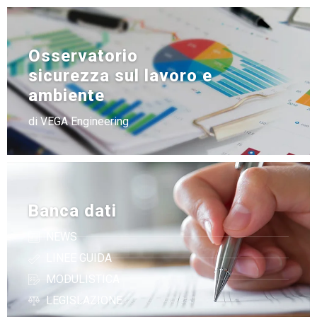
Osservatorio
sicurezza sul lavoro e
ambiente
di VEGA Engineering
Banca dati
NEWS
LINEE GUIDA
MODULISTICA
LEGISLAZIONE