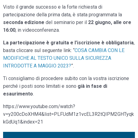
Visto il grande successo e la forte richiesta di
partecipazione della prima data, è stata programmata la
seconda edizione
del seminario per il
22 giugno, alle ore
16:00
, in videoconferenza.
La partecipazione è gratuita e l’iscrizione è obbligatoria
,
basta cliccare sul seguente link: “
COSA CAMBIA CON LE
MODIFICHE AL TESTO UNICO SULLA SICUREZZA
INTRODOTTE A MAGGIO 2023?
”.
Ti consigliamo di procedere subito con la vostra iscrizione
perché i posti sono limitati e sono
già in fase di
esaurimento
.
https://www.youtube.com/watch?
v=y200cDoXHM4&list=PLFUdM1z1vcEL3R2tQIPM2GHTyqk
kGdUq1&index=21