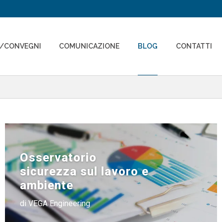
I/CONVEGNI
COMUNICAZIONE
BLOG
CONTATTI
Osservatorio
sicurezza sul lavoro e
ambiente
di VEGA Engineering