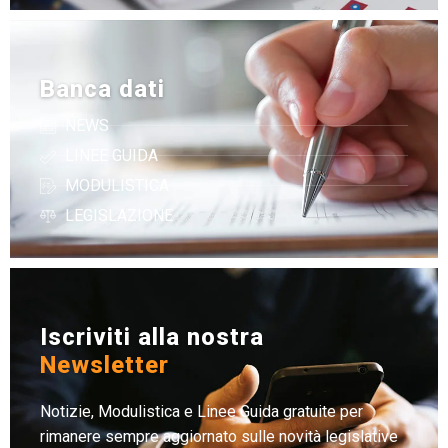
Banca dati
NEWS
LINEE GUIDA
MODULISTICA
LEGISLAZIONE
Iscriviti alla nostra
Newsletter
Notizie, Modulistica e Linee Guida gratuite per
rimanere sempre aggiornato sulle novità legislative