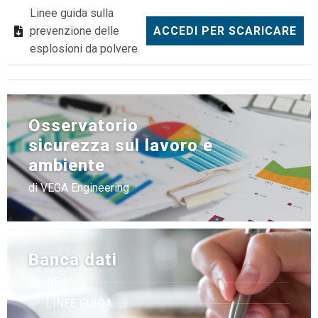
Linee guida sulla
prevenzione delle
ACCEDI PER SCARICARE
esplosioni da polvere
Osservatorio
sicurezza sul lavoro e
ambiente
di VEGA Engineering
Banca dati
NEWS
LINEE GUIDA