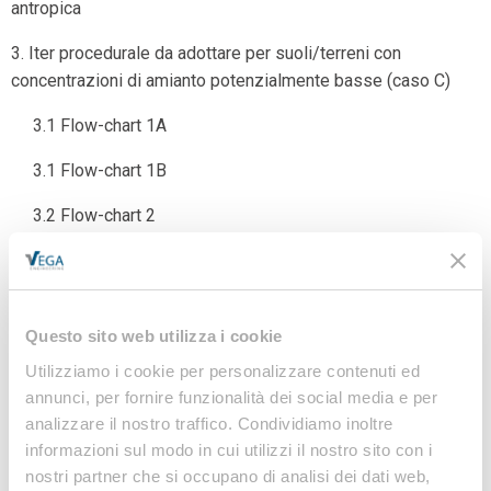
antropica
3. Iter procedurale da adottare per suoli/terreni con
concentrazioni di amianto potenzialmente basse (caso C)
3.1 Flow-chart 1A
3.1 Flow-chart 1B
3.2 Flow-chart 2
3.3 Flow-chart 3
3.4 Flow-chart 4
Questo sito web utilizza i cookie
4. Procedure di sicurezza, dispositivi di protezione, controlli
Utilizziamo i cookie per personalizzare contenuti ed
79
annunci, per fornire funzionalità dei social media e per
4.1 Suoli/terreni con contaminazione accertata > ai valori
analizzare il nostro traffico. Condividiamo inoltre
limiti normativi (casi A e B)
informazioni sul modo in cui utilizzi il nostro sito con i
nostri partner che si occupano di analisi dei dati web,