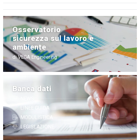
Osservatorio
sicurezza sul lavoro e
ambiente
di VEGA Engineering
Banca dati
NEWS
LINEE GUIDA
MODULISTICA
LEGISLAZIONE