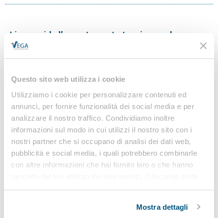
Linee guida l’accertamento tecnico per la
sicurezza delle macchine alimentari
Nel corso degli anni si è evidenziato sempre più
prepotentemente il valore della diffusione delle
Questo sito web utilizza i cookie
informazioni quale strumento imprescindibile per
Utilizziamo i cookie per personalizzare contenuti ed
accrescere il livello di sicurezza negli ambienti di lavoro.
annunci, per fornire funzionalità dei social media e per
Le…
analizzare il nostro traffico. Condividiamo inoltre
informazioni sul modo in cui utilizzi il nostro sito con i
nostri partner che si occupano di analisi dei dati web,
pubblicità e social media, i quali potrebbero combinarle
Linee guida macchine per cantiere e costruzione
con altre informazioni che hai fornito loro o che hanno
– L’accertamento tecnico per la sicurezza delle
raccolto dal tuo utilizzo dei loro servizi. Cliccando sulla
macchine per cantiere e costruzione
“X” in alto a destra si procederà rifiutando tutti i cookie,
ad eccezione di quelli tecnici.
L’INAIL ha pubblicato il documento “Macchine per cantiere
Mostra dettagli
e costruzione – L’accertamento tecnico per la sicurezza