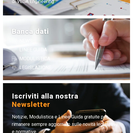
di VEGA Engineering
Banca dati
NEWS
LINEE GUIDA
MODULISTICA
LEGISLAZIONE
Iscriviti alla nostra
Newsletter
Notizie, Modulistica e Linee Guida gratuite per
rimanere sempre aggiornato sulle novità legislative
e normative