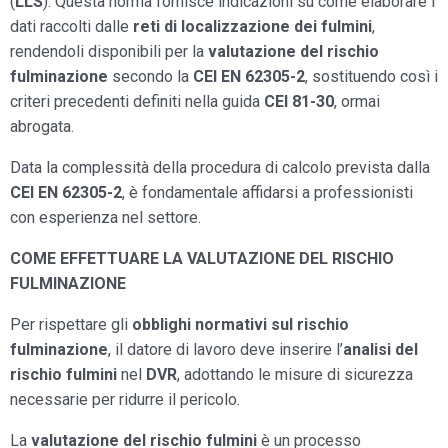
(
LLS
). Questa norma fornisce indicazioni su come elaborare i
dati raccolti dalle
reti di localizzazione dei fulmini
,
rendendoli disponibili per la
valutazione del rischio
fulminazione
secondo la
CEI EN 62305-2
, sostituendo così i
criteri precedenti definiti nella guida
CEI 81-30
, ormai
abrogata.
Data la complessità della procedura di calcolo prevista dalla
CEI EN 62305-2
, è fondamentale affidarsi a professionisti
con esperienza nel settore.
COME EFFETTUARE LA VALUTAZIONE DEL RISCHIO
FULMINAZIONE
Per rispettare gli
obblighi normativi sul rischio
fulminazione
, il datore di lavoro deve inserire l’
analisi del
rischio fulmini
nel
DVR
, adottando le misure di sicurezza
necessarie per ridurre il pericolo.
La
valutazione del rischio fulmini
è un processo