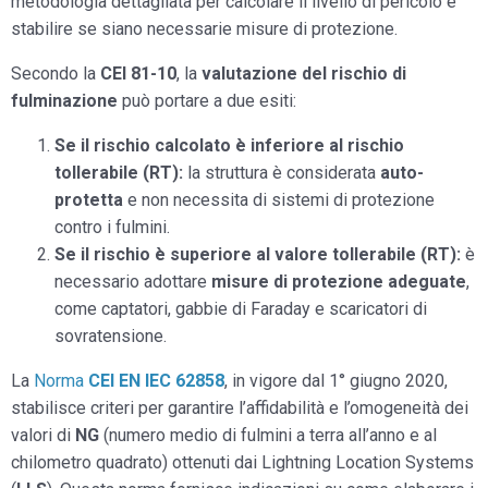
metodologia dettagliata per calcolare il livello di pericolo e
stabilire se siano necessarie misure di protezione.
Secondo la
CEI 81-10
, la
valutazione del rischio di
fulminazione
può portare a due esiti:
Se il rischio calcolato è inferiore al rischio
tollerabile (RT):
la struttura è considerata
auto-
protetta
e non necessita di sistemi di protezione
contro i fulmini.
Se il rischio è superiore al valore tollerabile (RT):
è
necessario adottare
misure di protezione adeguate
,
come captatori, gabbie di Faraday e scaricatori di
sovratensione.
La
Norma
CEI EN IEC 62858
, in vigore dal 1° giugno 2020,
stabilisce criteri per garantire l’affidabilità e l’omogeneità dei
valori di
NG
(numero medio di fulmini a terra all’anno e al
chilometro quadrato) ottenuti dai Lightning Location Systems