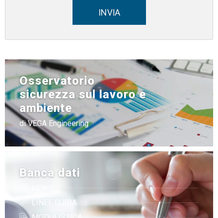
INVIA
Osservatorio
sicurezza sul lavoro e
ambiente
di VEGA Engineering
Banca dati
NEWS
LINEE GUIDA
MODULISTICA