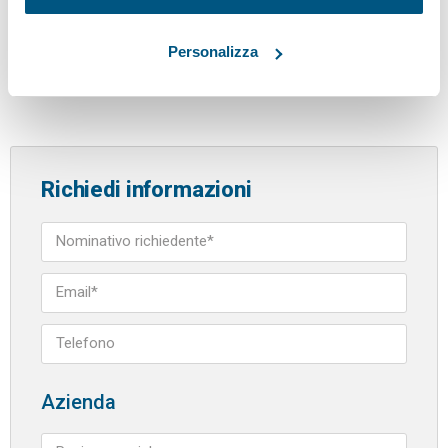
Novità introdotte dalla Norma CEI EN IEC 62858″
o ai
corsi di
formazione
organizzati da
Vega Formazione
.
Personalizza
Modulo richiesta informazioni
Richiedi informazioni
Azienda