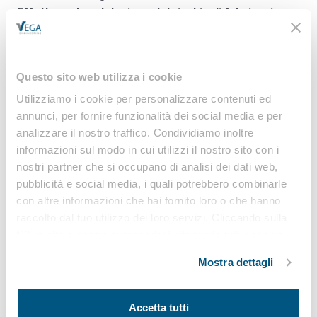
–
Effettuare la valutazione del rischio di fulminazione
per strutture e impianti, applicando i criteri della norma
CEI
81-10
.
–
Supportare il datore di lavoro
nell’integrazione
Questo sito web utilizza i cookie
dell’analisi del rischio fulmini all’interno del
Documento di
Utilizziamo i cookie per personalizzare contenuti ed
Valutazione dei Rischi (DVR)
.
annunci, per fornire funzionalità dei social media e per
–
Consigliare e progettare le misure di protezione
analizzare il nostro traffico. Condividiamo inoltre
necessarie quando il rischio calcolato supera il valore
informazioni sul modo in cui utilizzi il nostro sito con i
tollerabile (RT), garantendo la sicurezza delle strutture e dei
nostri partner che si occupano di analisi dei dati web,
lavoratori.
pubblicità e social media, i quali potrebbero combinarle
Compila il modulo in fondo alla pagina
per scoprire come
con altre informazioni che hai fornito loro o che hanno
possiamo supportarti nella
valutazione del rischio
raccolto dal tuo utilizzo dei loro servizi. Cliccando sulla
“X” in alto a destra si procederà rifiutando tutti i cookie,
fulminazione
e nella corretta applicazione delle
misure di
ad eccezione di quelli tecnici.
protezione contro i fulmini
.
Mostra dettagli
Per approfondire, partecipa al
Seminario gratuito in e-
learning
sulla “
Valutazione del Rischio Fulminazione e le
Accetta tutti