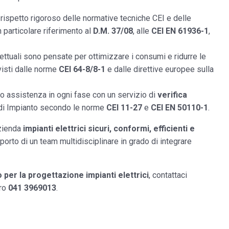
 rispetto rigoroso delle normative tecniche CEI e delle
n particolare riferimento al
D.M. 37/08
, alle
CEI EN 61936-1
,
gettuali sono pensate per ottimizzare i consumi e ridurre le
evisti dalle norme
CEI 64-8/8-1
e dalle direttive europee sulla
no assistenza in ogni fase con un servizio di
verifica
 di Impianto secondo le norme
CEI 11-27
e
CEI EN 50110-1
.
azienda
impianti elettrici sicuri, conformi, efficienti e
pporto di un team multidisciplinare in grado di integrare
 per la progettazione impianti elettrici
, contattaci
ero
041 3969013
.