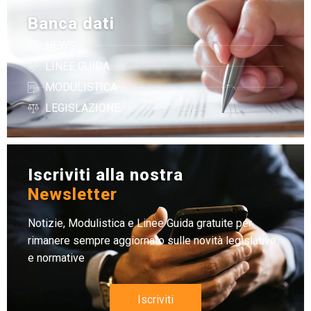
Banca dati
NEWS
LINEE GUIDA
MODULISTICA
LEGISLAZIONE
Iscriviti alla nostra
Newsletter
Notizie, Modulistica e Linee Guida gratuite per
rimanere sempre aggiornato sulle novità legislative
e normative
Iscriviti