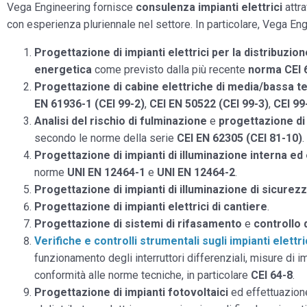
Vega Engineering fornisce
consulenza impianti elettrici
attr
con esperienza pluriennale nel settore. In particolare, Vega Engi
Progettazione di impianti elettrici per la distribuzion
energetica
come previsto dalla più recente
norma CEI 
Progettazione di cabine elettriche di media/bassa t
EN 61936-1 (CEI 99-2)
,
CEI EN 50522 (CEI 99-3)
,
CEI 99
Analisi del rischio di fulminazione
e
progettazione di
secondo le norme della serie
CEI EN 62305 (CEI 81-10)
.
Progettazione di impianti di illuminazione interna ed
norme
UNI EN 12464-1
e
UNI EN 12464-2
.
Progettazione di impianti di illuminazione di sicurez
Progettazione di impianti elettrici di cantiere
.
Progettazione di sistemi di rifasamento
e
controllo 
Verifiche e controlli strumentali sugli impianti elettri
funzionamento degli interruttori differenziali, misure di 
conformità alle norme tecniche, in particolare
CEI 64-8
.
Progettazione di impianti fotovoltaici
ed effettuazion