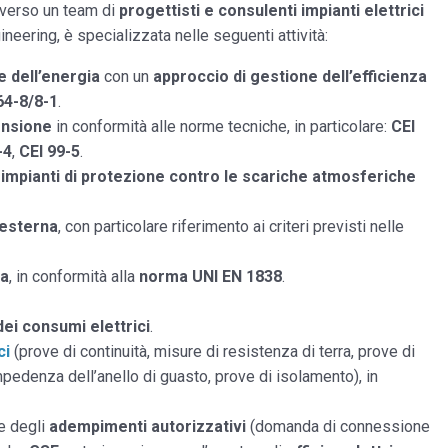
averso un team di
progettisti e
consulenti impianti elettrici
neering, è specializzata nelle seguenti attività:
e dell’energia
con un
approccio di gestione dell’efficienza
64-8/8-1
.
ensione
in conformità alle norme tecniche, in particolare:
CEI
-4
,
CEI 99-5
.
 impianti di protezione contro le scariche atmosferiche
 esterna
, con particolare riferimento ai criteri previsti nelle
za
, in conformità alla
norma UNI EN 1838
.
dei consumi elettrici
.
ci
(prove di continuità, misure di resistenza di terra, prove di
impedenza dell’anello di guasto, prove di isolamento), in
e degli
adempimenti autorizzativi
(domanda di connessione