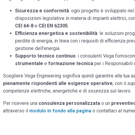
Sicurezza e conformità
: ogni progetto è sviluppato nel
disposizioni legislative in materia di impianti elettrici, co
CEI 64-8
e
CEI EN 62305
.
Efficienza energetica e sostenibilità
: le soluzioni pro
perdite di energia, in linea con i requisiti di efficienza pr
gestione dell’energia.
Supporto tecnico continuo
: i consulenti Vega fornisco
strumentale
e
formazione tecnica
per i Responsabili
Scegliere Vega Engineering significa quindi garantire alla tua 
pienamente rispondenti alle esigenze operative
, con il su
competenze elettriche, energetiche e di sicurezza sul lavoro.
Per ricevere una
consulenza personalizzata
o un
preventivo
attraverso il
modulo in fondo alla pagina
o contattaci al num
Modulo richiesta informazioni