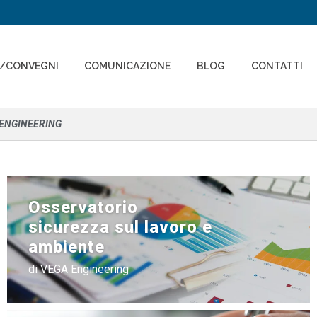
I/CONVEGNI
COMUNICAZIONE
BLOG
CONTATTI
 ENGINEERING
Osservatorio
sicurezza sul lavoro e
ambiente
di VEGA Engineering