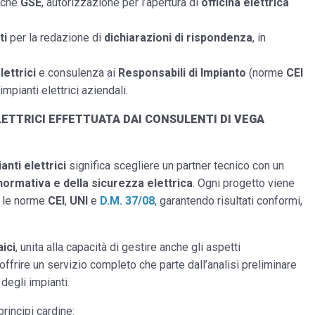
tiche
GSE
, autorizzazione per l’apertura di
officina elettrica
ti
per la redazione di
dichiarazioni di rispondenza
, in
lettrici
e consulenza ai
Responsabili di Impianto
(norme
CEI
impianti elettrici aziendali.
LETTRICI EFFETTUATA DAI CONSULENTI DI VEGA
nti elettrici
significa scegliere un partner tecnico con un
ormativa e della sicurezza elettrica
. Ogni progetto viene
 le norme
CEI
,
UNI
e
D.M. 37/08
, garantendo risultati conformi,
aici
, unita alla capacità di gestire anche gli aspetti
ffrire un servizio completo che parte dall’analisi preliminare
degli impianti.
rincipi cardine: