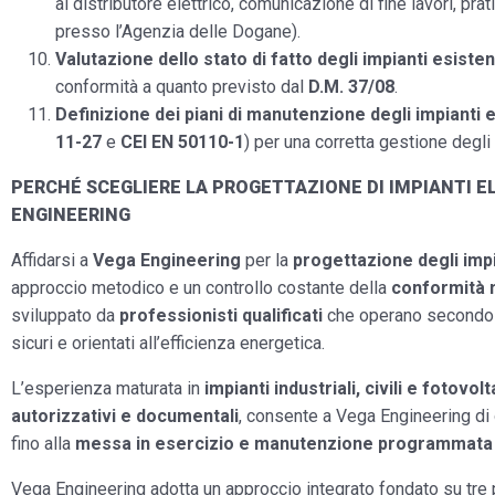
al distributore elettrico, comunicazione di fine lavori, pra
presso l’Agenzia delle Dogane).
Valutazione dello stato di fatto degli impianti esisten
conformità a quanto previsto dal
D.M. 37/08
.
Definizione dei piani di manutenzione degli impianti e
11-27
e
CEI EN 50110-1
) per una corretta gestione degli 
PERCHÉ SCEGLIERE LA PROGETTAZIONE DI IMPIANTI E
ENGINEERING
Affidarsi a
Vega Engineering
per la
progettazione degli impia
approccio metodico e un controllo costante della
conformità n
sviluppato da
professionisti qualificati
che operano secondo
sicuri e orientati all’efficienza energetica.
L’esperienza maturata in
impianti industriali, civili e fotovolt
autorizzativi e documentali
, consente a Vega Engineering di o
fino alla
messa in esercizio e manutenzione programmata
Vega Engineering adotta un approccio integrato fondato su tre p