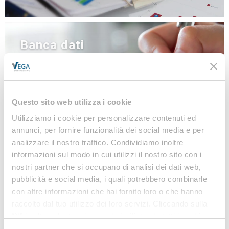
Banca dati
NEWS
LINEE GUIDA
MODULISTICA
Questo sito web utilizza i cookie
LEGISLAZIONE
Utilizziamo i cookie per personalizzare contenuti ed
annunci, per fornire funzionalità dei social media e per
analizzare il nostro traffico. Condividiamo inoltre
Iscriviti alla nostra
informazioni sul modo in cui utilizzi il nostro sito con i
nostri partner che si occupano di analisi dei dati web,
Newsletter
pubblicità e social media, i quali potrebbero combinarle
con altre informazioni che hai fornito loro o che hanno
Notizie, Modulistica e Linee Guida gratuite per
raccolto dal tuo utilizzo dei loro servizi. Cliccando sulla
rimanere sempre aggiornato sulle novità legislative
“X” in alto a destra si procederà rifiutando tutti i cookie,
e normative
ad eccezione di quelli tecnici.