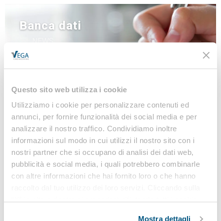
Banca dati
NEWS
LINEE GUIDA
MODULISTICA
LEGISLAZIONE
Questo sito web utilizza i cookie
Utilizziamo i cookie per personalizzare contenuti ed
annunci, per fornire funzionalità dei social media e per
analizzare il nostro traffico. Condividiamo inoltre
Iscriviti alla nostra
informazioni sul modo in cui utilizzi il nostro sito con i
Newsletter
nostri partner che si occupano di analisi dei dati web,
pubblicità e social media, i quali potrebbero combinarle
Notizie, Modulistica e Linee Guida gratuite per
con altre informazioni che hai fornito loro o che hanno
rimanere sempre aggiornato sulle novità legislative
raccolto dal tuo utilizzo dei loro servizi. Cliccando sulla
e normative
“X” in alto a destra si procederà rifiutando tutti i cookie,
ad eccezione di quelli tecnici.
Mostra dettagli