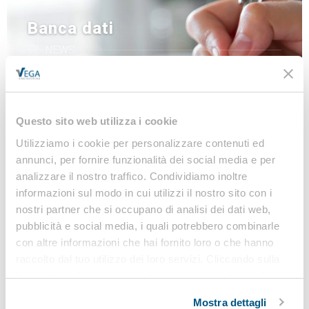
Banca dati
NEWS
LINEE GUIDA
MODULISTICA
LEGISLAZIONE
Questo sito web utilizza i cookie
Utilizziamo i cookie per personalizzare contenuti ed
annunci, per fornire funzionalità dei social media e per
Iscriviti alla nostra
analizzare il nostro traffico. Condividiamo inoltre
informazioni sul modo in cui utilizzi il nostro sito con i
Newsletter
nostri partner che si occupano di analisi dei dati web,
pubblicità e social media, i quali potrebbero combinarle
Notizie, Modulistica e Linee Guida gratuite per
con altre informazioni che hai fornito loro o che hanno
rimanere sempre aggiornato sulle novità legislative
raccolto dal tuo utilizzo dei loro servizi. Cliccando sulla
e normative
“X” in alto a destra si procederà rifiutando tutti i cookie,
ad eccezione di quelli tecnici.
Iscriviti
Mostra dettagli