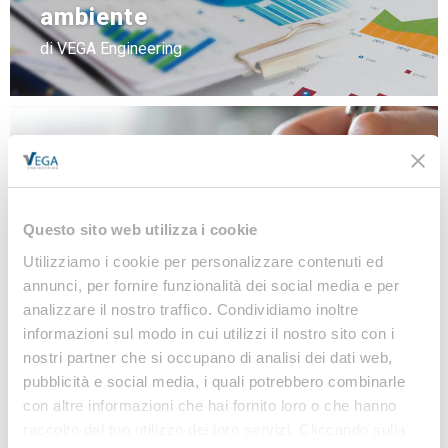
ambiente
di VEGA Engineering
Banca dati
NEWS
LINEE GUIDA
Questo sito web utilizza i cookie
MODULISTICA
Utilizziamo i cookie per personalizzare contenuti ed
LEGISLAZIONE
annunci, per fornire funzionalità dei social media e per
analizzare il nostro traffico. Condividiamo inoltre
informazioni sul modo in cui utilizzi il nostro sito con i
nostri partner che si occupano di analisi dei dati web,
Iscriviti alla nostra
pubblicità e social media, i quali potrebbero combinarle
Newsletter
con altre informazioni che hai fornito loro o che hanno
raccolto dal tuo utilizzo dei loro servizi. Cliccando sulla
Notizie, Modulistica e Linee Guida gratuite per