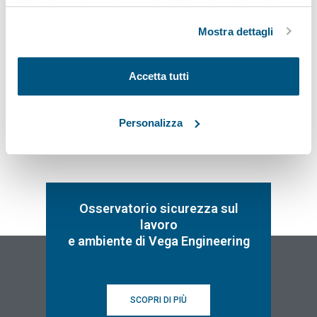
“X” in alto a destra si procederà rifiutando tutti i cookie,
rimanere sempre aggiornato sulle novità legislative
ad eccezione di quelli tecnici.
e normative
Mostra dettagli
Iscriviti
Accetta tutti
Personalizza
Osservatorio sicurezza sul
lavoro
e ambiente di Vega Engineering
SCOPRI DI PIÙ