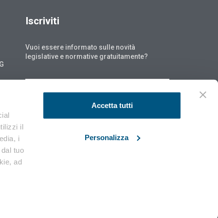
Iscriviti
Vuoi essere informato sulle novità
legislative e normative gratuitamente?
NG
ISCRIVITI
Accetta tutti
ial
lizzi il
Personalizza
edia, i
 dal tuo
okie, ad