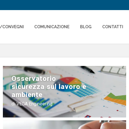
I/CONVEGNI
COMUNICAZIONE
BLOG
CONTATTI
Osservatorio
sicurezza sul lavoro e
ambiente
di VEGA Engineering