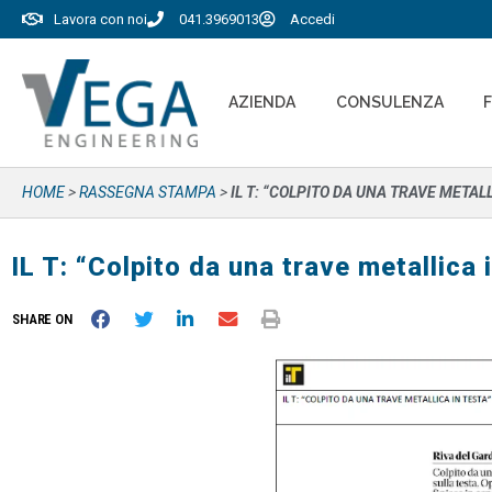
Lavora con noi
041.3969013
Accedi
AZIENDA
CONSULENZA
HOME
>
RASSEGNA STAMPA
>
IL T: “COLPITO DA UNA TRAVE METALL
IL T: “Colpito da una trave metallica 
SHARE ON