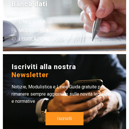
Banca dati
NEWS
LINEE GUIDA
MODULISTICA
LEGISLAZIONE
Iscriviti alla nostra
Newsletter
Notizie, Modulistica e Linee Guida gratuite per
rimanere sempre aggiornato sulle novità legislative
e normative
Iscriviti