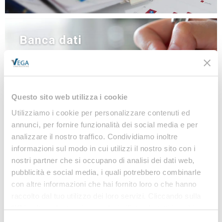
Banca dati
NEWS
LINEE GUIDA
MODULISTICA
Questo sito web utilizza i cookie
LEGISLAZIONE
Utilizziamo i cookie per personalizzare contenuti ed
annunci, per fornire funzionalità dei social media e per
analizzare il nostro traffico. Condividiamo inoltre
Iscriviti alla nostra
informazioni sul modo in cui utilizzi il nostro sito con i
Newsletter
nostri partner che si occupano di analisi dei dati web,
pubblicità e social media, i quali potrebbero combinarle
Notizie, Modulistica e Linee Guida gratuite per
con altre informazioni che hai fornito loro o che hanno
rimanere sempre aggiornato sulle novità legislative
raccolto dal tuo utilizzo dei loro servizi. Cliccando sulla
e normative
“X” in alto a destra si procederà rifiutando tutti i cookie,
ad eccezione di quelli tecnici.