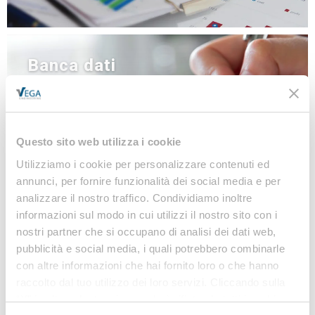
Banca dati
NEWS
LINEE GUIDA
MODULISTICA
Questo sito web utilizza i cookie
LEGISLAZIONE
Utilizziamo i cookie per personalizzare contenuti ed
annunci, per fornire funzionalità dei social media e per
analizzare il nostro traffico. Condividiamo inoltre
informazioni sul modo in cui utilizzi il nostro sito con i
Iscriviti alla nostra
nostri partner che si occupano di analisi dei dati web,
Newsletter
pubblicità e social media, i quali potrebbero combinarle
con altre informazioni che hai fornito loro o che hanno
Notizie, Modulistica e Linee Guida gratuite per
raccolto dal tuo utilizzo dei loro servizi. Cliccando sulla
rimanere sempre aggiornato sulle novità legislative
“X” in alto a destra si procederà rifiutando tutti i cookie,
e normative