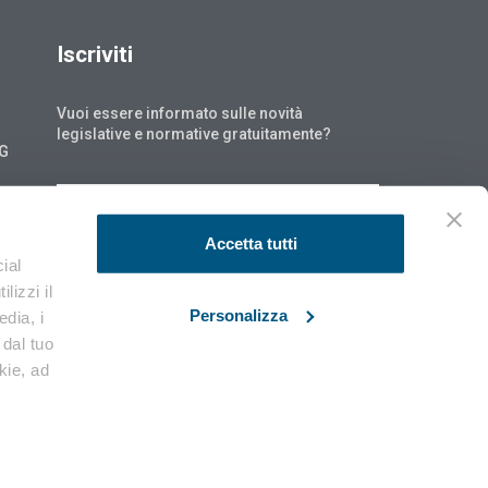
Iscriviti
Vuoi essere informato sulle novità
legislative e normative gratuitamente?
NG
ISCRIVITI
Accetta tutti
ial
lizzi il
Personalizza
edia, i
 dal tuo
okie, ad