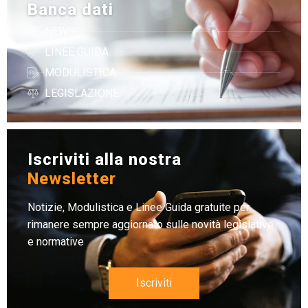
Banca dati
NEWS
LINEE GUIDA
MODULISTICA
LEGISLAZIONE
Iscriviti alla nostra
Newsletter
Notizie, Modulistica e Linee Guida gratuite per
rimanere sempre aggiornato sulle novità legislative
e normative
Iscriviti