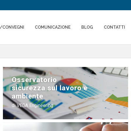
I/CONVEGNI
COMUNICAZIONE
BLOG
CONTATTI
Osservatorio
sicurezza sul lavoro e
ambiente
di VEGA Engineering