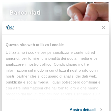
Banca dati
NEWS
LINEE GUIDA
MODULISTICA
LEGISLAZIONE
Questo sito web utilizza i cookie
Utilizziamo i cookie per personalizzare contenuti ed
annunci, per fornire funzionalità dei social media e per
analizzare il nostro traffico. Condividiamo inoltre
Iscriviti alla nostra
informazioni sul modo in cui utilizzi il nostro sito con i
Newsletter
nostri partner che si occupano di analisi dei dati web,
pubblicità e social media, i quali potrebbero combinarle
Notizie, Modulistica e Linee Guida gratuite per
con altre informazioni che hai fornito loro o che hanno
rimanere sempre aggiornato sulle novità legislative
raccolto dal tuo utilizzo dei loro servizi. Cliccando sulla
e normative
“X” in alto a destra si procederà rifiutando tutti i cookie,
ad eccezione di quelli tecnici.
Mostra dettagli