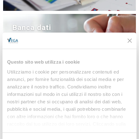
Banca dati
NEWS
LINEE GUIDA
MODULISTICA
Questo sito web utilizza i cookie
LEGISLAZIONE
Utilizziamo i cookie per personalizzare contenuti ed
annunci, per fornire funzionalità dei social media e per
analizzare il nostro traffico. Condividiamo inoltre
Iscriviti alla nostra
informazioni sul modo in cui utilizzi il nostro sito con i
nostri partner che si occupano di analisi dei dati web,
Newsletter
pubblicità e social media, i quali potrebbero combinarle
con altre informazioni che hai fornito loro o che hanno
Notizie, Modulistica e Linee Guida gratuite per
raccolto dal tuo utilizzo dei loro servizi. Cliccando sulla
rimanere sempre aggiornato sulle novità legislative
“X” in alto a destra si procederà rifiutando tutti i cookie,
e normative
ad eccezione di quelli tecnici.