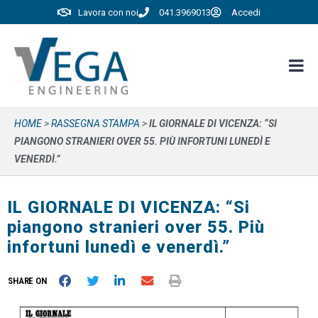
Lavora con noi
041.3969013
Accedi
HOME
>
RASSEGNA STAMPA
>
IL GIORNALE DI VICENZA: “SI
PIANGONO STRANIERI OVER 55. PIÙ INFORTUNI LUNEDÌ E
VENERDÌ.”
IL GIORNALE DI VICENZA: “Si
piangono stranieri over 55. Più
infortuni lunedì e venerdì.”
SHARE ON