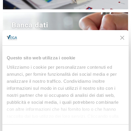
Banca dati
NEWS
LINEE GUIDA
MODULISTICA
Questo sito web utilizza i cookie
LEGISLAZIONE
Utilizziamo i cookie per personalizzare contenuti ed
annunci, per fornire funzionalità dei social media e per
analizzare il nostro traffico. Condividiamo inoltre
Iscriviti alla nostra
informazioni sul modo in cui utilizzi il nostro sito con i
nostri partner che si occupano di analisi dei dati web,
Newsletter
pubblicità e social media, i quali potrebbero combinarle
Notizie, Modulistica e Linee Guida gratuite per
con altre informazioni che hai fornito loro o che hanno
raccolto dal tuo utilizzo dei loro servizi. Cliccando sulla
rimanere sempre aggiornato sulle novità legislative
“X” in alto a destra si procederà rifiutando tutti i cookie,
e normative
ad eccezione di quelli tecnici.