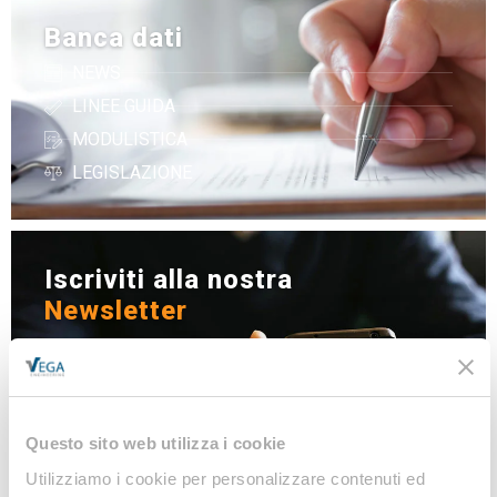
Banca dati
NEWS
LINEE GUIDA
MODULISTICA
LEGISLAZIONE
Iscriviti alla nostra
Newsletter
Notizie, Modulistica e Linee Guida gratuite per
rimanere sempre aggiornato sulle novità legislative
e normative
Questo sito web utilizza i cookie
Iscriviti
Utilizziamo i cookie per personalizzare contenuti ed