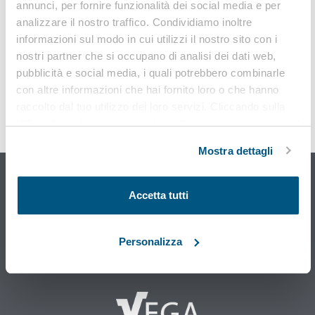
annunci, per fornire funzionalità dei social media e per
analizzare il nostro traffico. Condividiamo inoltre
informazioni sul modo in cui utilizzi il nostro sito con i
nostri partner che si occupano di analisi dei dati web,
pubblicità e social media, i quali potrebbero combinarle
con altre informazioni che hai fornito loro o che hanno
raccolto dal tuo utilizzo dei loro servizi. Cliccando sulla
“X” in alto a destra si procederà rifiutando tutti i cookie, ad
Osservatorio sicurezza sul
eccezione di quelli tecnici.
lavoro
Mostra dettagli
e ambiente di Vega Engineering
Accetta tutti
SCOPRI DI PIÙ
Personalizza