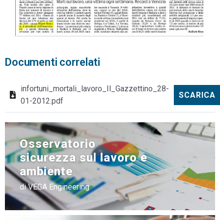
Documenti correlati
infortuni_mortali_lavoro_Il_Gazzettino_28-
SCARICA
01-2012.pdf
Osservatorio
sicurezza sul lavoro e
ambiente
di VEGA Engineering