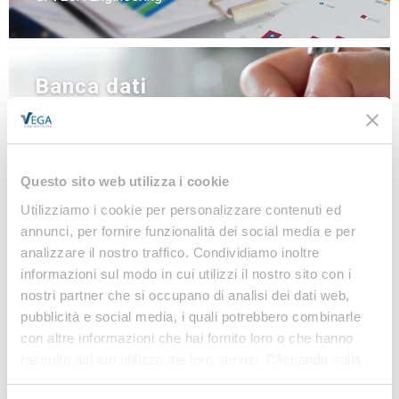
Banca dati
NEWS
LINEE GUIDA
MODULISTICA
Questo sito web utilizza i cookie
LEGISLAZIONE
Utilizziamo i cookie per personalizzare contenuti ed
annunci, per fornire funzionalità dei social media e per
analizzare il nostro traffico. Condividiamo inoltre
informazioni sul modo in cui utilizzi il nostro sito con i
Iscriviti alla nostra
nostri partner che si occupano di analisi dei dati web,
Newsletter
pubblicità e social media, i quali potrebbero combinarle
con altre informazioni che hai fornito loro o che hanno
Notizie, Modulistica e Linee Guida gratuite per
raccolto dal tuo utilizzo dei loro servizi. Cliccando sulla
rimanere sempre aggiornato sulle novità legislative
“X” in alto a destra si procederà rifiutando tutti i cookie,
e normative