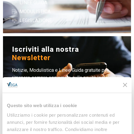
LINEE GUIDA
MODULISTICA
LEGISLAZIONE
Iscriviti alla nostra
Newsletter
Notizie, Modulistica e Linee Guida gratuite per
rimanere sempre aggiornato sulle novità legislative
e normative
Iscriviti
Questo sito web utilizza i cookie
Utilizziamo i cookie per personalizzare contenuti ed
annunci, per fornire funzionalità dei social media e per
analizzare il nostro traffico. Condividiamo inoltre