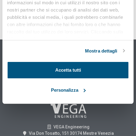
informazioni sul modo in cui utilizzi il nostro sito con i
nostri partner che si occupano di analisi dei dati web,
pubblicità e social media, i quali potrebbero combinarle
con altre informazioni che hai fornito loro o che hanno
Osservatorio sicurezza sul
raccolto dal tuo utilizzo dei loro servizi. Cliccando sulla
lavoro
“X” in alto a destra si procederà rifiutando tutti i cookie,
e ambiente di Vega Engineering
ad eccezione di quelli tecnici.
Mostra dettagli
SCOPRI DI PIÙ
Accetta tutti
Personalizza
VEGA Engineering
Via Don Tosatto, 151 30174 Mestre Venezia