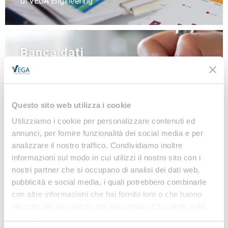
di VEGA Engineering
Banca dati
NEWS
LINEE GUIDA
MODULISTICA
Questo sito web utilizza i cookie
LEGISLAZIONE
Utilizziamo i cookie per personalizzare contenuti ed
annunci, per fornire funzionalità dei social media e per
analizzare il nostro traffico. Condividiamo inoltre
informazioni sul modo in cui utilizzi il nostro sito con i
Iscriviti alla nostra
nostri partner che si occupano di analisi dei dati web,
Newsletter
pubblicità e social media, i quali potrebbero combinarle
con altre informazioni che hai fornito loro o che hanno
Notizie, Modulistica e Linee Guida gratuite per
raccolto dal tuo utilizzo dei loro servizi. Cliccando sulla
rimanere sempre aggiornato sulle novità legislative
“X” in alto a destra si procederà rifiutando tutti i cookie,
e normative