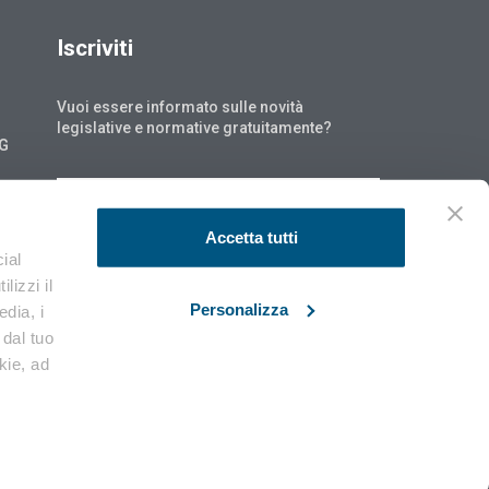
Iscriviti
Vuoi essere informato sulle novità
legislative e normative gratuitamente?
NG
ISCRIVITI
Accetta tutti
ial
lizzi il
Personalizza
edia, i
 dal tuo
okie, ad