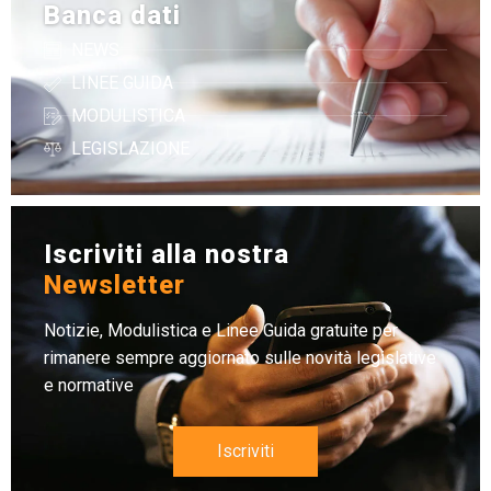
Banca dati
NEWS
LINEE GUIDA
MODULISTICA
LEGISLAZIONE
Iscriviti alla nostra
Newsletter
Notizie, Modulistica e Linee Guida gratuite per
rimanere sempre aggiornato sulle novità legislative
e normative
Iscriviti