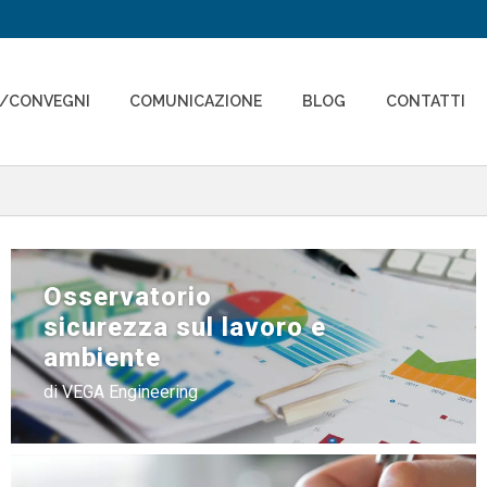
I/CONVEGNI
COMUNICAZIONE
BLOG
CONTATTI
Osservatorio
sicurezza sul lavoro e
ambiente
di VEGA Engineering