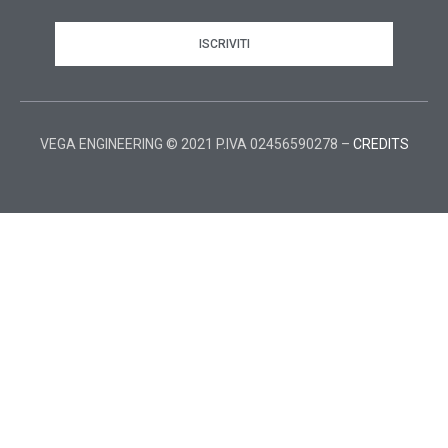
ISCRIVITI
VEGA ENGINEERING © 2021 P.IVA 02456590278 –
CREDITS