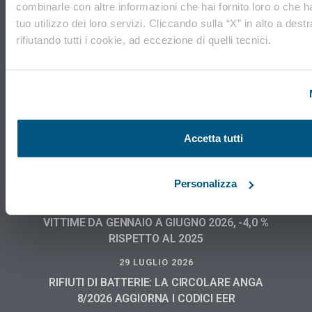
combinarle con altre informazioni che hai fornito loro o che h
tuo utilizzo dei loro servizi. Cliccando sulla “X” in alto a dest
VEGA Engineering
Via Don Tosatto, 151 30174 Mestre Venezia
rifiutando tutti i cookie, ad eccezione di quelli tecnici.
041.3969013
Accetta tutti
News recenti
Personalizza
4 AGOSTO 2026
INFORTUNI MORTALI SUL LAVORO: 482
VITTIME DA GENNAIO A GIUGNO 2026, -4,0 %
RISPETTO AL 2025
29 LUGLIO 2026
RIFIUTI DI BATTERIE: LA CIRCOLARE ANGA
8/2026 AGGIORNA I CODICI EER