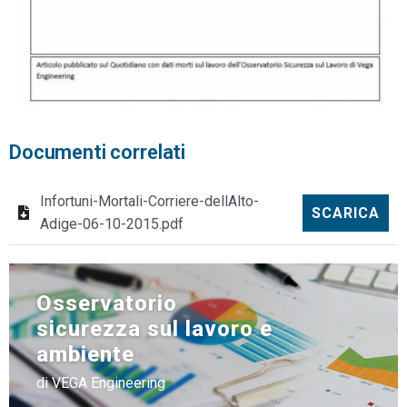
Documenti correlati
Infortuni-Mortali-Corriere-dellAlto-
SCARICA
Adige-06-10-2015.pdf
Osservatorio
sicurezza sul lavoro e
ambiente
di VEGA Engineering