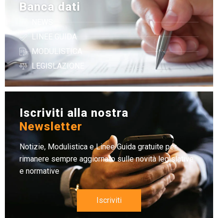
Banca dati
NEWS
LINEE GUIDA
MODULISTICA
LEGISLAZIONE
Iscriviti alla nostra
Newsletter
Notizie, Modulistica e Linee Guida gratuite per
rimanere sempre aggiornato sulle novità legislative
e normative
Iscriviti