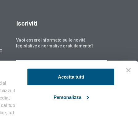
Iscriviti
Vuoi essere informato sulle novità
legislative e normative gratuitamente?
NG
ISCRIVITI
Accetta tutti
ial
lizzi il
Personalizza
edia, i
 dal tuo
okie, ad