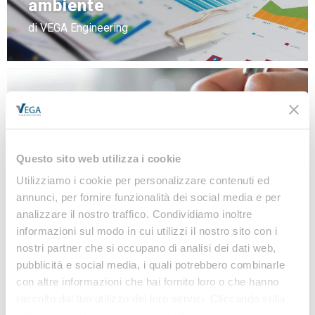
ambiente
di VEGA Engineering
Banca dati
NEWS
LINEE GUIDA
Questo sito web utilizza i cookie
MODULISTICA
Utilizziamo i cookie per personalizzare contenuti ed
LEGISLAZIONE
annunci, per fornire funzionalità dei social media e per
analizzare il nostro traffico. Condividiamo inoltre
informazioni sul modo in cui utilizzi il nostro sito con i
nostri partner che si occupano di analisi dei dati web,
Iscriviti alla nostra
pubblicità e social media, i quali potrebbero combinarle
Newsletter
con altre informazioni che hai fornito loro o che hanno
raccolto dal tuo utilizzo dei loro servizi. Cliccando sulla
Notizie, Modulistica e Linee Guida gratuite per