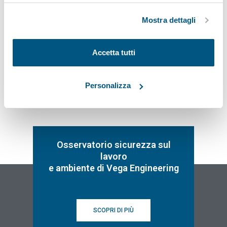
“X” in alto a destra si procederà rifiutando tutti i cookie,
rimanere sempre aggiornato sulle novità legislative
ad eccezione di quelli tecnici.
e normative
Mostra dettagli
Iscriviti
Accetta tutti
Personalizza
Osservatorio sicurezza sul
lavoro
e ambiente di Vega Engineering
SCOPRI DI PIÙ