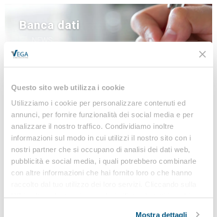
Banca dati
NEWS
LINEE GUIDA
MODULISTICA
LEGISLAZIONE
Questo sito web utilizza i cookie
Utilizziamo i cookie per personalizzare contenuti ed
annunci, per fornire funzionalità dei social media e per
analizzare il nostro traffico. Condividiamo inoltre
Iscriviti alla nostra
informazioni sul modo in cui utilizzi il nostro sito con i
Newsletter
nostri partner che si occupano di analisi dei dati web,
pubblicità e social media, i quali potrebbero combinarle
Notizie, Modulistica e Linee Guida gratuite per
con altre informazioni che hai fornito loro o che hanno
rimanere sempre aggiornato sulle novità legislative
raccolto dal tuo utilizzo dei loro servizi. Cliccando sulla
e normative
“X” in alto a destra si procederà rifiutando tutti i cookie,
ad eccezione di quelli tecnici.
Mostra dettagli