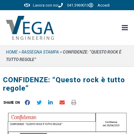
Lavora con noi
041.3969013
Accedi
HOME
>
RASSEGNA STAMPA
>
CONFIDENZE: “QUESTO ROCK È
TUTTO REGOLE”
CONFIDENZE: “Questo rock è tutto
regole”
SHARE ON