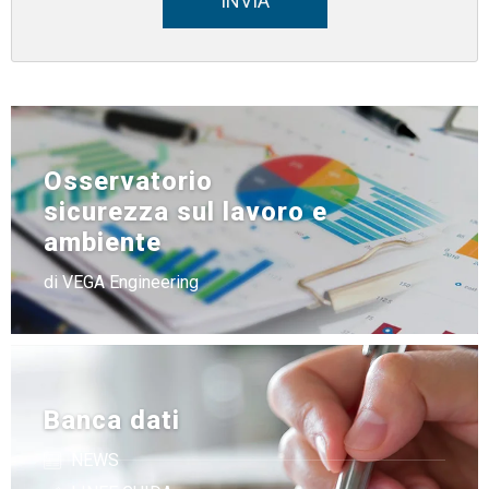
INVIA
Osservatorio
sicurezza sul lavoro e
ambiente
di VEGA Engineering
Banca dati
NEWS