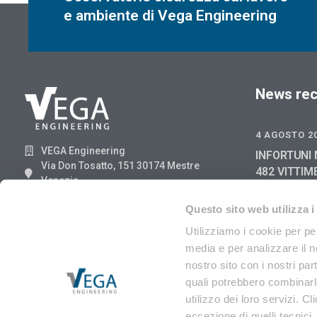
e ambiente di Vega Engineering
News rec
4 AGOSTO 2
VEGA Engineering
INFORTUNI 
Via Don Tosatto, 151 30174 Mestre
482 VITTIM
Venezia
GIUGNO 202
041.3969013
2025
Questo sito web utilizza i
29 LUGLIO 2
Utilizziamo i cookie per pe
media e per analizzare il no
RIFIUTI DI
ANGA 8/202
nostro sito con i nostri par
EER
quali potrebbero combinarle
utilizzo dei loro servizi. Cl
eccezione di quelli tecnici.