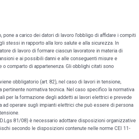
 pone a carico dei datori di lavoro l’obbligo di affidare i compiti
i stessi in rapporto alla loro salute e alla sicurezza. In
 datore di lavoro di formare ciascun lavoratore in materia di
mansioni e ai possibili danni e alle conseguenti misure e
e o comparto di appartenenza. Gli obblighi citati sono
ene obbligatorio (art. 82), nel caso di lavori in tensione,
la pertinente normativa tecnica. Nel caso specifico la normativa
li per la formazione degli addetti ai lavori elettrici e prevede
ifica ad operare sugli impianti elettrici che può essere di persona
 tensione.
del D.Lgs 81/08) è necessario adottare disposizioni organizzative
 rischi secondo le disposizioni contenute nelle norme CEI 11-