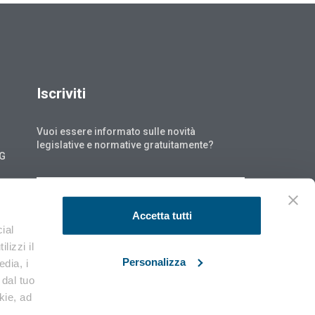
Iscriviti
Vuoi essere informato sulle novità
legislative e normative gratuitamente?
NG
ISCRIVITI
Accetta tutti
ial
lizzi il
Personalizza
edia, i
 dal tuo
okie, ad