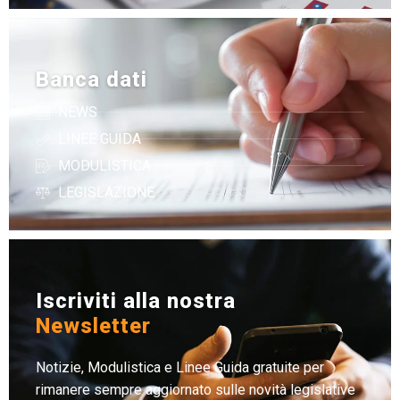
Banca dati
NEWS
LINEE GUIDA
MODULISTICA
LEGISLAZIONE
Iscriviti alla nostra
Newsletter
Notizie, Modulistica e Linee Guida gratuite per
rimanere sempre aggiornato sulle novità legislative