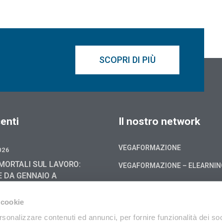
SCOPRI DI PIÙ
enti
Il nostro network
VEGAFORMAZIONE
026
MORTALI SUL LAVORO:
VEGAFORMAZIONE – ELEARNI
E DA GENNAIO A
6, -4,0 % RISPETTO AL
Cookie policy
 cookie
Privacy
026
rsonalizzare contenuti ed annunci, per fornire funzionalità dei soc