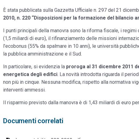
È stata pubblicata sulla Gazzetta Ufficiale n. 297 del 21 dicemb
2010, n. 220 “Disposizioni per la formazione del bilancio an
I punti principali della manovra sono la riforma fiscale, i regim
(1,5 miliardi di euro), il rifinanziamento delle missioni internaz
l’ecobonus (55% da spalmare in 10 anni), le università pubbliche (
la pubblica amministrazione e il Sud.
In particolare, si evidenzia la
proroga al 31 dicembre 2011 del
energetica degli edifici
. La novità introdotta riguarda il peri
non più in cinque. Nessuna modifica, rispetto alla normativa vigen
interventi ammessi.
Il risparmio previsto dalla manovra è di 1,43 miliardi di euro per
Documenti correlati