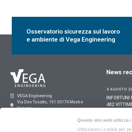
Osservatorio sicurezza sul lavoro
e ambiente di Vega Engineering
News rec
4 AGOSTO 2
VEGA Engineering
INFORTUNI 
Via Don Tosatto, 151 30174 Mestre
482 VITTIM
Venezia
GIUGNO 202
041.3969013
2025
Questo sito web utilizza i
29 LUGLIO 2
Utilizziamo i cookie per pe