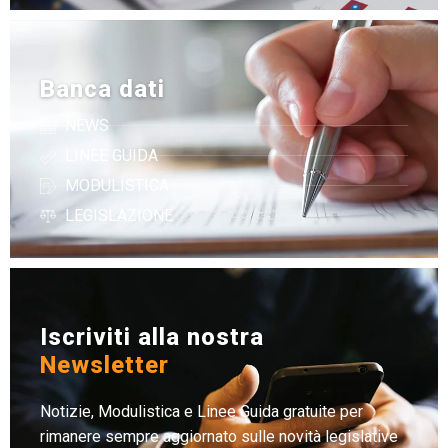
Banca dati
NEWS
LINEE GUIDA
MODULISTICA
LEGISLAZIONE
Iscriviti alla nostra
Newsletter
Notizie, Modulistica e Linee Guida gratuite per
rimanere sempre aggiornato sulle novità legislative