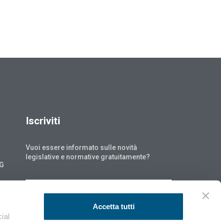
Iscriviti
Vuoi essere informato sulle novità
legislative e normative gratuitamente?
NG
ISCRIVITI
Accetta tutti
ial