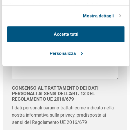
“X” in alto a destra si procederà rifiutando tutti i cookie, ad
eccezione di quelli tecnici.
Azienda
Mostra dettagli
Accetta tutti
Personalizza
CONSENSO AL TRATTAMENTO DEI DATI
PERSONALI AI SENSI DELL'ART. 13 DEL
REGOLAMENTO UE 2016/679
I dati personali saranno trattati come indicato nella
nostra informativa sulla privacy, predisposta ai
sensi del Regolamento UE 2016/679