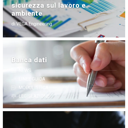
sicurezza sul lavoro e
ambiente
di VEGA Engineering
Banca dati
NEWS
LINEE GUIDA
MODULISTICA
LEGISLAZIONE