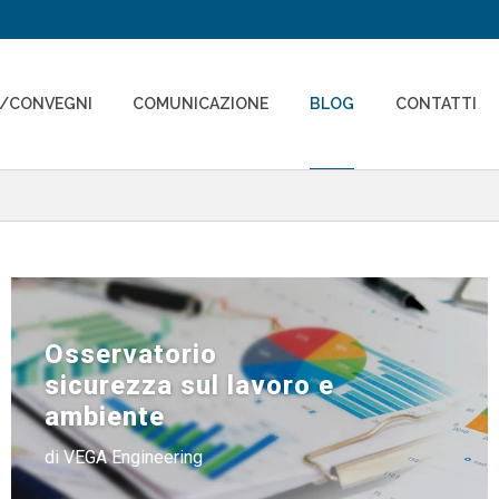
I/CONVEGNI
COMUNICAZIONE
BLOG
CONTATTI
Osservatorio
sicurezza sul lavoro e
ambiente
di VEGA Engineering