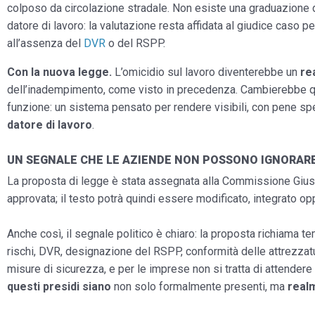
colposo da circolazione stradale. Non esiste una graduazione d
datore di lavoro: la valutazione resta affidata al giudice caso
all’assenza del
DVR
o del RSPP.
Con la nuova legge.
L’omicidio sul lavoro diventerebbe un
re
dell’inadempimento, come visto in precedenza. Cambierebbe qui
funzione: un sistema pensato per rendere visibili, con pene spe
datore di lavoro
.
UN SEGNALE CHE LE AZIENDE NON POSSONO IGNORAR
La proposta di legge è stata assegnata alla Commissione Giust
approvata; il testo potrà quindi essere modificato, integrato opp
Anche così, il segnale politico è chiaro: la proposta richiama tem
rischi, DVR, designazione del RSPP, conformità delle attrezzat
misure di sicurezza, e per le imprese non si tratta di attender
questi presidi siano
non solo formalmente presenti, ma
real