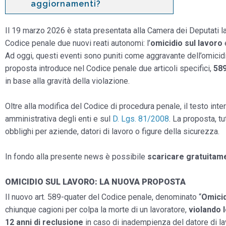
aggiornamenti?
Il 19 marzo 2026 è stata presentata alla Camera dei Deputati l
Codice penale due nuovi reati autonomi: l’
omicidio sul lavoro
Ad oggi, questi eventi sono puniti come aggravante dell’omicidio
proposta introduce nel Codice penale due articoli specifici,
589
in base alla gravità della violazione.
Oltre alla modifica del Codice di procedura penale, il testo int
amministrativa degli enti e sul
D. Lgs. 81/2008
. La proposta, t
obblighi per aziende, datori di lavoro o figure della sicurezza.
In fondo alla presente news è possibile
scaricare gratuitam
OMICIDIO SUL LAVORO: LA NUOVA PROPOSTA
Il nuovo art. 589-quater del Codice penale, denominato “
Omicid
chiunque cagioni per colpa la morte di un lavoratore,
violando 
12 anni
di reclusione
in caso di inadempienza del datore di lav