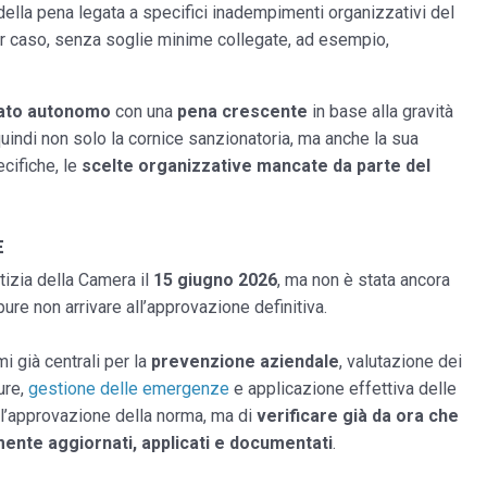
ella pena legata a specifici inadempimenti organizzativi del
 per caso, senza soglie minime collegate, ad esempio,
ato autonomo
con una
pena crescente
in base alla gravità
ndi non solo la cornice sanzionatoria, ma anche la sua
cifiche, le
scelte organizzative mancate da parte del
E
izia della Camera il
15 giugno 2026
, ma non è stata ancora
ure non arrivare all’approvazione definitiva.
i già centrali per la
prevenzione aziendale
, valutazione dei
ure,
gestione delle emergenze
e applicazione effettiva delle
e l’approvazione della norma, ma di
verificare già da ora
che
mente aggiornati,
applicati e documentati
.