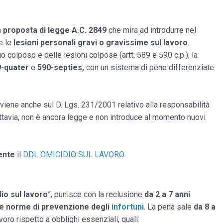
a
proposta di legge A.C. 2849
che mira ad introdurre nel
e le
lesioni personali gravi o gravissime sul lavoro
.
 colposo e delle lesioni colpose (artt. 589 e 590 c.p.); la
-quater
e
590-septies,
con un sistema di pene differenziate
erviene anche sul D. Lgs. 231/2001 relativo alla responsabilità
uttavia, non è ancora legge e non introduce al momento nuovi
ente
il
DDL OMICIDIO SUL LAVORO
io sul lavoro
”, punisce con la reclusione
da 2 a 7 anni
le norme di
prevenzione degli
infortuni
. La pena sale
da 8 a
oro rispetto a obblighi essenziali, quali: