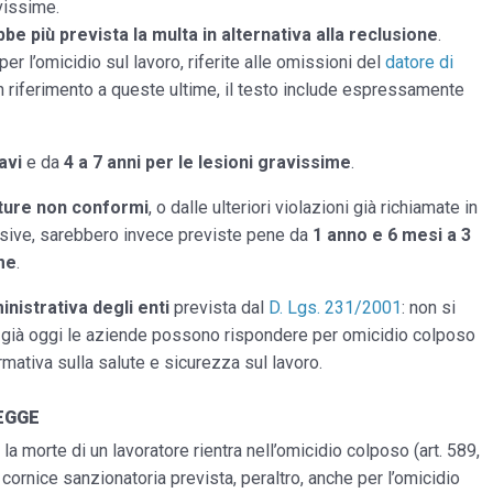
vissime.
bbe più prevista la multa in alternativa alla reclusione
.
er l’omicidio sul lavoro, riferite alle omissioni del
datore di
on riferimento a queste ultime, il testo include espressamente
avi
e da
4 a 7 anni per le lesioni gravissime
.
ture non conformi
, o dalle ulteriori violazioni già richiamate in
osive, sarebbero invece previste pene da
1 anno e 6 mesi
a 3
ime
.
nistrativa degli enti
prevista dal
D. Lgs. 231/2001
: non si
ché già oggi le aziende possono rispondere per omicidio colposo
mativa sulla salute e sicurezza sul lavoro.
EGGE
a morte di un lavoratore rientra nell’omicidio colposo (art. 589,
 cornice sanzionatoria prevista, peraltro, anche per l’omicidio