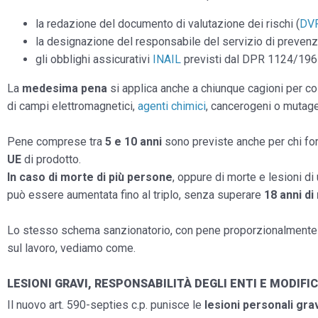
la redazione del documento di valutazione dei rischi (
DV
la designazione del responsabile del servizio di prevenz
gli obblighi assicurativi
INAIL
previsti dal DPR 1124/196
La
medesima pena
si applica anche a chiunque cagioni per co
di campi elettromagnetici,
agenti chimici
, cancerogeni o mutag
Pene comprese tra
5 e 10 anni
sono previste anche per chi for
UE
di prodotto.
In caso di morte di più persone
, oppure di morte e lesioni di
può essere aumentata fino al triplo, senza superare
18 anni di
Lo stesso schema sanzionatorio, con pene proporzionalmente pi
sul lavoro, vediamo come.
LESIONI GRAVI, RESPONSABILITÀ DEGLI ENTI E MODIF
Il nuovo art. 590-septies c.p. punisce le
lesioni personali gra