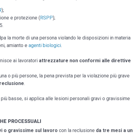
R
);
ione e protezione (
RSPP
);
5.
lpa la morte di una persona violando le disposizioni in materia
eni, amianto e
agenti biologici
.
nisce ai lavoratori
attrezzature non conformi alle direttive
 una o più persone, la pena prevista per la violazione più grave
 reclusione
.
ù basse, si applica alle lesioni personali gravi o gravissime
ICHE PROCESSUALI
vi o gravissime sul lavoro
con la reclusione
da tre mesi a un