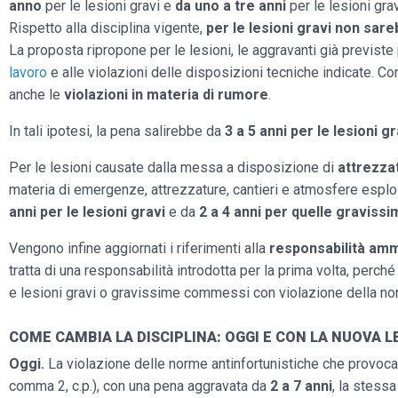
anno
per le lesioni gravi e
da uno a tre anni
per le lesioni gra
Rispetto alla disciplina vigente,
per le lesioni gravi non sare
La proposta ripropone per le lesioni, le aggravanti già previste p
lavoro
e alle violazioni delle disposizioni tecniche indicate. C
anche le
violazioni in materia di rumore
.
In tali ipotesi, la pena salirebbe da
3 a 5 anni per le lesioni gr
Per le lesioni causate dalla messa a disposizione di
attrezza
materia di emergenze, attrezzature, cantieri e atmosfere espl
anni
per le lesioni gravi
e da
2 a 4 anni per quelle graviss
Vengono infine aggiornati i riferimenti alla
responsabilità ammi
tratta di una responsabilità introdotta per la prima volta, per
e lesioni gravi o gravissime commessi con violazione della nor
COME CAMBIA LA DISCIPLINA: OGGI E CON LA NUOVA L
Oggi.
La violazione delle norme antinfortunistiche che provoca l
comma 2, c.p.), con una pena aggravata da
2 a 7 anni
, la stessa