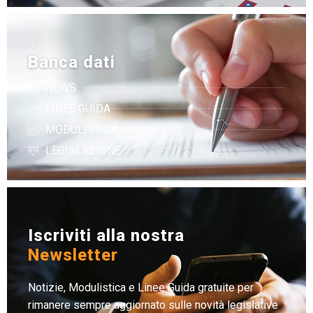
Banca dati
NEWS
LINEE GUIDA
MODULISTICA
LEGISLAZIONE
Iscriviti alla nostra
Newsletter
Notizie, Modulistica e Linee Guida gratuite per
rimanere sempre aggiornato sulle novità legislative