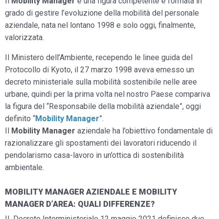
Il
Mobility Manager
è una figura competente e formata in
grado di gestire l’evoluzione della mobilità del personale
aziendale, nata nel lontano 1998 e solo oggi, finalmente,
valorizzata.
Il Ministero dell’Ambiente, recependo le linee guida del
Protocollo di Kyoto, il 27 marzo 1998 aveva emesso un
decreto ministeriale sulla mobilità sostenibile nelle aree
urbane, quindi per la prima volta nel nostro Paese compariva
la figura del “Responsabile della mobilità aziendale”, oggi
definito “
Mobility Manager
”.
Il
Mobility Manager
aziendale ha l’obiettivo fondamentale di
razionalizzare gli spostamenti dei lavoratori riducendo il
pendolarismo casa-lavoro in un’ottica di sostenibilità
ambientale.
MOBILITY MANAGER AZIENDALE E MOBILITY
MANAGER D’AREA: QUALI DIFFERENZE?
Il Decreto Interministeriale 12 maggio 2021 definisce due