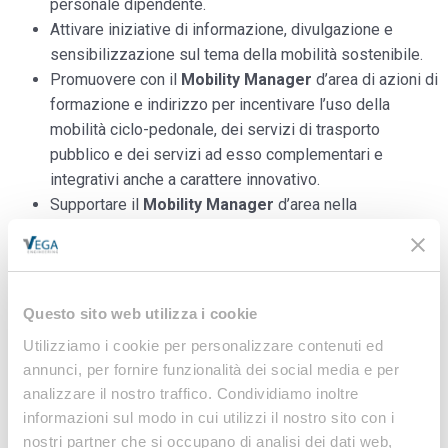
personale dipendente.
Attivare iniziative di informazione, divulgazione e
sensibilizzazione sul tema della mobilità sostenibile.
Promuovere con il
Mobility Manager
d’area di azioni di
formazione e indirizzo per incentivare l’uso della
mobilità ciclo-pedonale, dei servizi di trasporto
pubblico e dei servizi ad esso complementari e
integrativi anche a carattere innovativo.
Supportare il
Mobility Manager
d’area nella
promozione di interventi sul territorio utili a favorire
l’intermodalità, lo sviluppo in sicurezza di itinerari
ciclabili e pedonali, l’efficienza e l’efficacia dei servizi
di trasporto pubblico, lo sviluppo di servizi di mobilità
Questo sito web utilizza i cookie
condivisa e di servizi di infomobilità.
Utilizziamo i cookie per personalizzare contenuti ed
annunci, per fornire funzionalità dei social media e per
PER APPROFONDIRE…
analizzare il nostro traffico. Condividiamo inoltre
Vuoi acquisire le necessarie competenze per svolgere
informazioni sul modo in cui utilizzi il nostro sito con i
adeguatamente la funzione del
Mobility Manager
ed
nostri partner che si occupano di analisi dei dati web,