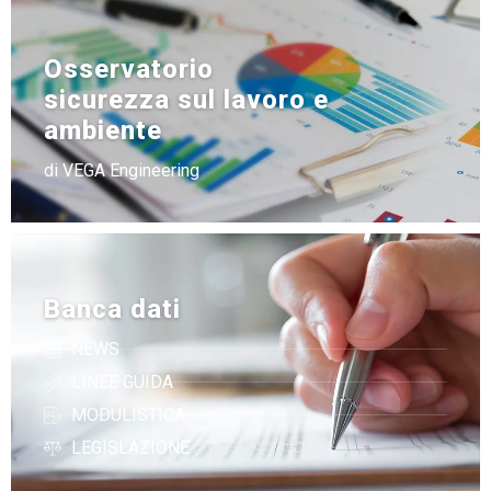
Osservatorio
sicurezza sul lavoro e
ambiente
di VEGA Engineering
Banca dati
NEWS
LINEE GUIDA
MODULISTICA
LEGISLAZIONE