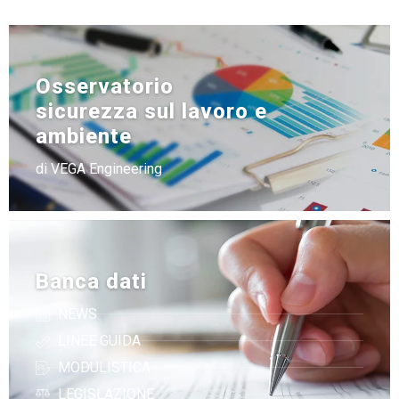
Osservatorio
sicurezza sul lavoro e
ambiente
di VEGA Engineering
Banca dati
NEWS
LINEE GUIDA
MODULISTICA
LEGISLAZIONE