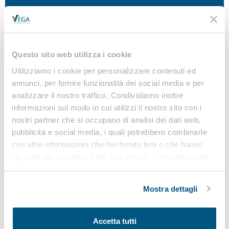
Questo sito web utilizza i cookie
News correlate
Utilizziamo i cookie per personalizzare contenuti ed
annunci, per fornire funzionalità dei social media e per
CATEGORIA 9 ANGA: LA CIRCOLARE 4/2026
analizzare il nostro traffico. Condividiamo inoltre
CHIARISCE ISCRIZIONE E CLASSI
informazioni sul modo in cui utilizzi il nostro sito con i
8 Luglio 2026
nostri partner che si occupano di analisi dei dati web,
pubblicità e social media, i quali potrebbero combinarle
Nuovi chiarimenti per le imprese che operano nella
con altre informazioni che hai fornito loro o che hanno
bonifica dei siti contaminati. La Circolare dell’Albo
raccolto dal tuo utilizzo dei loro servizi. Cliccando sulla
nazionale gestori ambientali definisce attività
“X” in alto a destra si procederà rifiutando tutti i cookie,
soggette a iscrizione, lavorazioni escluse e criteri
ad eccezione di quelli tecnici.
per calcolare correttamente gli importi cantierabili e
Mostra dettagli
la classe applicabile...
Accetta tutti
TRASPORTO RIFIUTI PERICOLOSI: OBBLIGHI DI