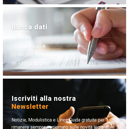
Banca dati
NEWS
LINEE GUIDA
MODULISTICA
LEGISLAZIONE
Iscriviti alla nostra
Newsletter
Notizie, Modulistica e Linee Guida gratuite per
rimanere sempre aggiornato sulle novità legislative