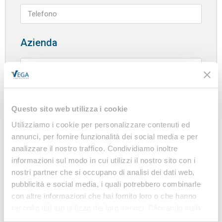
Azienda
Questo sito web utilizza i cookie
Utilizziamo i cookie per personalizzare contenuti ed
annunci, per fornire funzionalità dei social media e per
analizzare il nostro traffico. Condividiamo inoltre
informazioni sul modo in cui utilizzi il nostro sito con i
CONSENSO AL TRATTAMENTO DEI DATI
nostri partner che si occupano di analisi dei dati web,
PERSONALI AI SENSI DELL'ART. 13 DEL
pubblicità e social media, i quali potrebbero combinarle
REGOLAMENTO UE 2016/679
con altre informazioni che hai fornito loro o che hanno
I dati personali saranno trattati come indicato nella
raccolto dal tuo utilizzo dei loro servizi. Cliccando sulla
nostra informativa sulla privacy, predisposta ai
“X” in alto a destra si procederà rifiutando tutti i cookie,