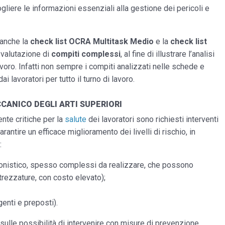
ccogliere le informazioni essenziali alla gestione dei pericoli e
 anche la
check list OCRA Multitask Medio
e la
check list
 valutazione di
compiti complessi
, al fine di illustrare l’analisi
i lavoro. Infatti non sempre i compiti analizzati nelle schede e
 lavoratori per tutto il turno di lavoro.
CANICO DEGLI ARTI SUPERIORI
ente critiche per la
salute
dei lavoratori sono richiesti interventi
ntire un efficace miglioramento dei livelli di rischio, in
:
ionistico, spesso complessi da realizzare, che possono
trezzature, con costo elevato);
igenti e preposti).
ulle possibilità di intervenire con misure di prevenzione