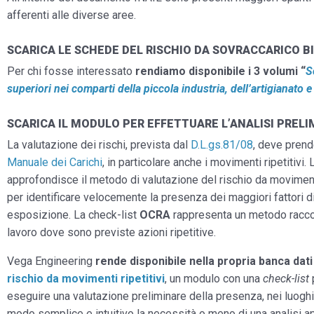
afferenti alle diverse aree.
SCARICA LE SCHEDE DEL RISCHIO DA SOVRACCARICO B
Per chi fosse interessato
rendiamo disponibile i 3 volumi “
S
superiori nei comparti della piccola industria, dell’artigianato e
SCARICA IL MODULO PER EFFETTUARE L’ANALISI PRELI
La valutazione dei rischi, prevista dal
D.L.gs.81/08
, deve prend
Manuale dei Carichi
, in particolare anche i movimenti ripetitiv
approfondisce il metodo di valutazione del rischio da movimenti
per identificare velocemente la presenza dei maggiori fattori di 
esposizione. La check-list
OCRA
rappresenta un metodo raccom
lavoro dove sono previste azioni ripetitive.
Vega Engineering
rende disponibile nella propria banca dati 
rischio da movimenti ripetitivi
, un modulo con una
check-list
p
eseguire una valutazione preliminare della presenza, nei luoghi 
modo semplice e intuitivo la necessità o meno di una analisi ap