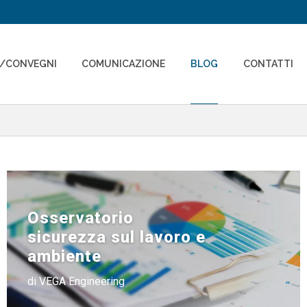
I/CONVEGNI
COMUNICAZIONE
BLOG
CONTATTI
Osservatorio
sicurezza sul lavoro e
ambiente
di VEGA Engineering