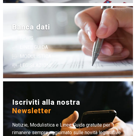
Banca dati
NEWS
LINEE GUIDA
MODULISTICA
LEGISLAZIONE
Iscriviti alla nostra
Newsletter
Notizie, Modulistica e Linee Guida gratuite per
rimanere sempre aggiornato sulle novità legislative