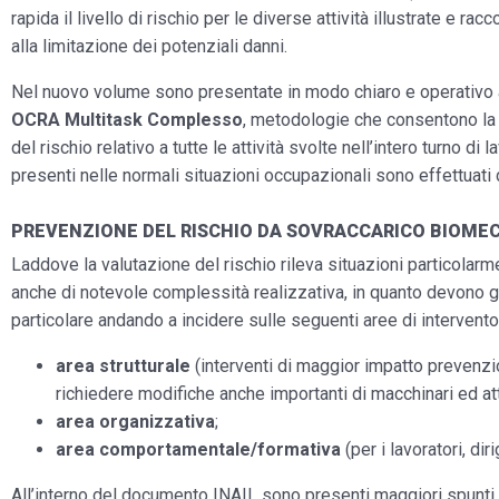
rapida il livello di rischio per le diverse attività illustrate e ra
alla limitazione dei potenziali danni.
Nel nuovo volume sono presentate in modo chiaro e operativo
OCRA Multitask Complesso
, metodologie che consentono la
del rischio relativo a tutte le attività svolte nell’intero turno d
presenti nelle normali situazioni occupazionali sono effettuati dai
PREVENZIONE DEL RISCHIO DA SOVRACCARICO BIOMEC
Laddove la valutazione del rischio rileva situazioni particolarm
anche di notevole complessità realizzativa, in quanto devono gara
particolare andando a incidere sulle seguenti aree di intervento
area strutturale
(interventi di maggior impatto prevenz
richiedere modifiche anche importanti di macchinari ed at
area organizzativa
;
area comportamentale/formativa
(per i lavoratori, dir
All’interno del documento INAIL sono presenti maggiori spunti s