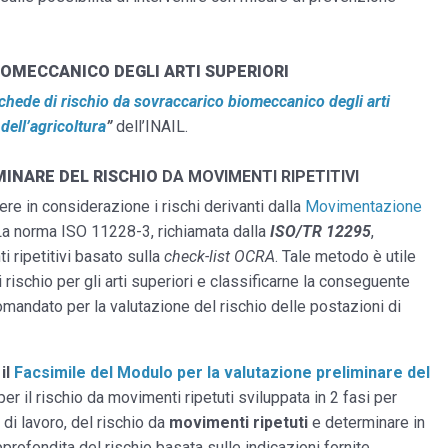
IOMECCANICO DEGLI ARTI SUPERIORI
chede di rischio da sovraccarico biomeccanico degli arti
 dell’agricoltura
”
dell’INAIL.
MINARE DEL RISCHIO
DA MOVIMENTI RIPETITIVI
ere in considerazione i rischi derivanti dalla
Movimentazione
i. La norma ISO 11228-3, richiamata dalla
ISO/TR 12295
,
 ripetitivi basato sulla
check-list OCRA
. Tale metodo è utile
rischio per gli arti superiori e classificarne la conseguente
andato per la valutazione del rischio delle postazioni di
il
Facsimile del Modulo per la valutazione preliminare del
er il rischio da movimenti ripetuti sviluppata in 2 fasi per
di lavoro, del rischio da
movimenti ripetuti
e determinare in
profondita del rischio basata sulle indicazioni fornite