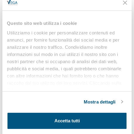
Richiedi informazioni
Questo sito web utilizza i cookie
Utilizziamo i cookie per personalizzare contenuti ed
annunci, per fornire funzionalità dei social media e per
analizzare il nostro traffico. Condividiamo inoltre
informazioni sul modo in cui utilizzi il nostro sito con i
nostri partner che si occupano di analisi dei dati web,
pubblicità e social media, i quali potrebbero combinarle
Azienda
con altre informazioni che hai fornito loro o che hanno
raccolto dal tuo utilizzo dei loro servizi. Cliccando sulla
“X” in alto a destra si procederà rifiutando tutti i cookie,
ad eccezione di quelli tecnici.
Mostra dettagli
Accetta tutti