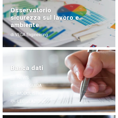
Osservatorio
sicurezza sul lavoro e
ambiente
di VEGA Engineering
Banca dati
NEWS
LINEE GUIDA
MODULISTICA
LEGISLAZIONE