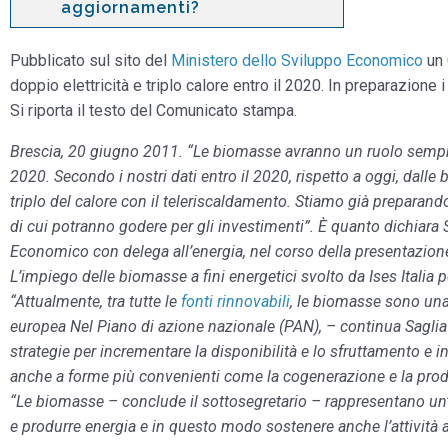
aggiornamenti?
Pubblicato sul sito del
Ministero dello Sviluppo Economico
un 
doppio elettricità e triplo calore entro il 2020. In preparazione i 
Si riporta il testo del Comunicato stampa.
Brescia, 20 giugno 2011. “Le biomasse avranno un ruolo sempre
2020. Secondo i nostri dati entro il 2020, rispetto a oggi, dalle bi
triplo del calore con il teleriscaldamento. Stiamo già preparando 
di cui potranno godere per gli investimenti”. È quanto dichiara 
Economico con delega all’energia, nel corso della presentazio
L’impiego delle biomasse a fini energetici svolto da Ises Italia 
“Attualmente, tra tutte le
fonti rinnovabili
, le biomasse sono un
europea Nel Piano di azione nazionale (PAN), – continua Saglia
strategie per incrementare la disponibilità e lo sfruttamento e i
anche a forme più convenienti come la cogenerazione e la produ
“Le biomasse – conclude il sottosegretario – rappresentano un’i
e produrre energia e in questo modo sostenere anche l’attività a