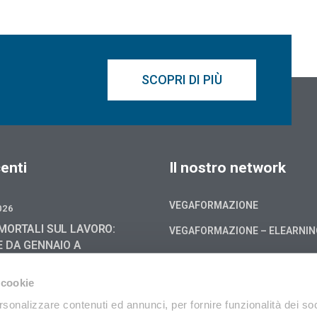
SCOPRI DI PIÙ
enti
Il nostro network
VEGAFORMAZIONE
026
MORTALI SUL LAVORO:
VEGAFORMAZIONE – ELEARNI
E DA GENNAIO A
6, -4,0 % RISPETTO AL
Cookie policy
 cookie
Privacy
026
rsonalizzare contenuti ed annunci, per fornire funzionalità dei soc