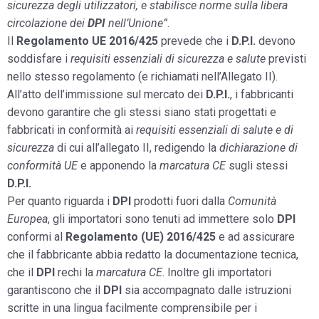
sicurezza degli utilizzatori, e stabilisce norme sulla libera
circolazione dei
DPI
nell’Unione”
.
Il
Regolamento UE 2016/425
prevede che i
D.P.I.
devono
soddisfare i
requisiti essenziali di sicurezza e salute
previsti
nello stesso regolamento (e richiamati nell’Allegato II).
All’atto dell’immissione sul mercato dei
D.P.I.
, i fabbricanti
devono garantire che gli stessi siano stati progettati e
fabbricati in conformità ai
requisiti essenziali di salute e di
sicurezza
di cui all’allegato II, redigendo la
dichiarazione di
conformità UE
e apponendo la
marcatura CE
sugli stessi
D.P.I.
Per quanto riguarda i
DPI
prodotti fuori dalla
Comunità
Europea
, gli importatori sono tenuti ad immettere solo
DPI
conformi al
Regolamento (UE) 2016/425
e ad assicurare
che il fabbricante abbia redatto la documentazione tecnica,
che il
DPI
rechi la
marcatura CE
. Inoltre gli importatori
garantiscono che il
DPI
sia accompagnato dalle istruzioni
scritte in una lingua facilmente comprensibile per i