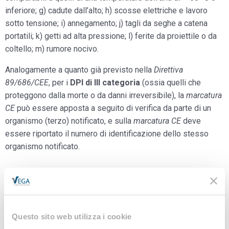
inferiore; g) cadute dall’alto; h) scosse elettriche e lavoro
sotto tensione; i) annegamento; j) tagli da seghe a catena
portatili; k) getti ad alta pressione; l) ferite da proiettile o da
coltello; m) rumore nocivo.
Analogamente a quanto già previsto nella
Direttiva
89/686/CEE
, per i
DPI di III categoria
(ossia quelli che
proteggono dalla morte o da danni irreversibile), la
marcatura
CE
può essere apposta a seguito di verifica da parte di un
organismo (terzo) notificato, e sulla
marcatura CE
deve
essere riportato il numero di identificazione dello stesso
organismo notificato.
Documenti correlati
Nuovo-Regolamento-
Questo sito web utilizza i cookie
UE-2016-425-