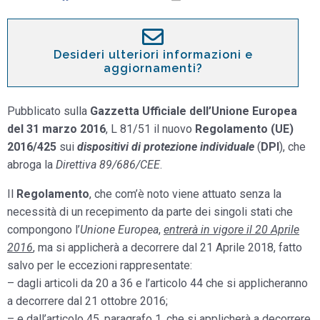
Desideri ulteriori informazioni e
aggiornamenti?
Pubblicato sulla
Gazzetta Ufficiale dell’Unione Europea
del 31 marzo 2016
, L 81/51 il nuovo
Regolamento (UE)
2016/425
sui
dispositivi di protezione individuale
(
DPI
), che
abroga la
Direttiva 89/686/CEE
.
Il
Regolamento
, che com’è noto viene attuato senza la
necessità di un recepimento da parte dei singoli stati che
compongono l’
Unione Europea
,
entrerà in vigore il 20 Aprile
2016
, ma si applicherà a decorrere dal 21 Aprile 2018, fatto
salvo per le eccezioni rappresentate:
– dagli articoli da 20 a 36 e l’articolo 44 che si applicheranno
a decorrere dal 21 ottobre 2016;
– e dall’articolo 45, paragrafo 1, che si applicherà a decorrere