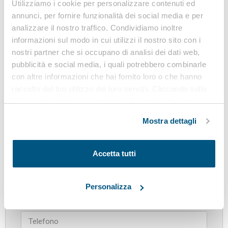
Dispositivi-
ACCEDI PER SCARICARE
Utilizziamo i cookie per personalizzare contenuti ed
Protezione-
annunci, per fornire funzionalità dei social media e per
Individuale-DPI.pdf
analizzare il nostro traffico. Condividiamo inoltre
informazioni sul modo in cui utilizzi il nostro sito con i
nostri partner che si occupano di analisi dei dati web,
pubblicità e social media, i quali potrebbero combinarle
News correlate
con altre informazioni che hai fornito loro o che hanno
raccolto dal tuo utilizzo dei loro servizi. Cliccando sulla
“X” in alto a destra si procederà rifiutando tutti i cookie,
ad eccezione di quelli tecnici.
Mostra dettagli
Richiedi informazioni
Accetta tutti
Personalizza