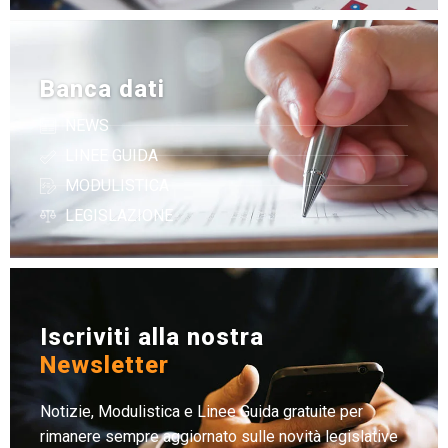
Banca dati
NEWS
LINEE GUIDA
MODULISTICA
LEGISLAZIONE
Iscriviti alla nostra
Newsletter
Notizie, Modulistica e Linee Guida gratuite per
rimanere sempre aggiornato sulle novità legislative