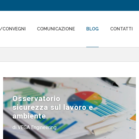
I/CONVEGNI
COMUNICAZIONE
BLOG
CONTATTI
Osservatorio
sicurezza sul lavoro e
ambiente
di VEGA Engineering