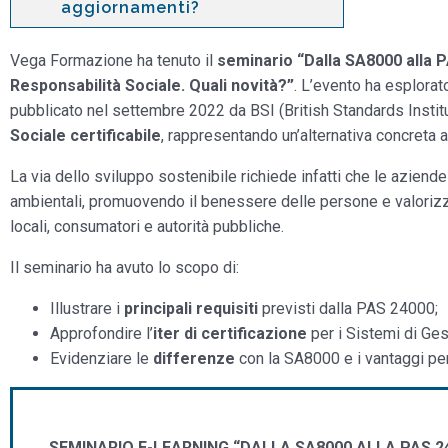
aggiornamenti?
Vega Formazione ha tenuto il
seminario “Dalla SA8000 alla P
Responsabilità Sociale. Quali novità?”
. L’evento ha esplorat
pubblicato nel settembre 2022 da BSI (British Standards Institut
Sociale certificabile
, rappresentando un’alternativa concreta a
La via dello sviluppo sostenibile richiede infatti che le aziende 
ambientali, promuovendo il benessere delle persone e valoriz
locali, consumatori e autorità pubbliche.
Il seminario ha avuto lo scopo di:
Illustrare i
principali requisiti
previsti dalla PAS 24000;
Approfondire l’
iter di certificazione
per i Sistemi di Ges
Evidenziare le
differenze
con la SA8000 e i vantaggi per
SEMINARIO E-LEARNING “DALLA SA8000 ALLA PAS 24