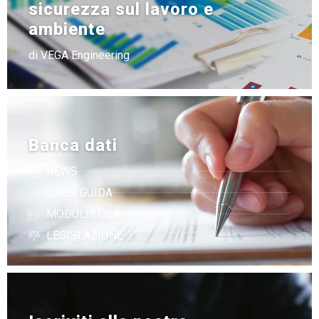
sicurezza sul lavoro e
ambiente
di VEGA Engineering
Banca dati
NEWS
LINEE GUIDA
MODULISTICA
LEGISLAZIONE