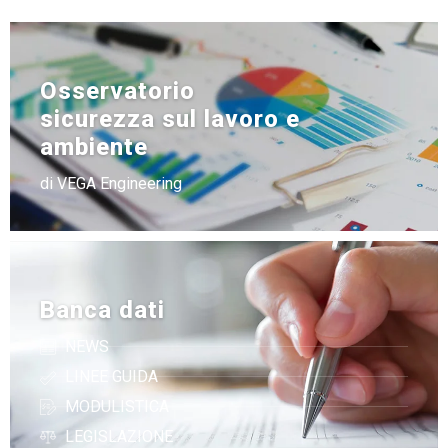
Osservatorio
sicurezza sul lavoro e
ambiente
di VEGA Engineering
Banca dati
NEWS
LINEE GUIDA
MODULISTICA
LEGISLAZIONE