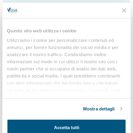
Richiedi informazioni
Questo sito web utilizza i cookie
Utilizziamo i cookie per personalizzare contenuti ed
annunci, per fornire funzionalità dei social media e per
analizzare il nostro traffico. Condividiamo inoltre
informazioni sul modo in cui utilizzi il nostro sito con i
nostri partner che si occupano di analisi dei dati web,
pubblicità e social media, i quali potrebbero combinarle
con altre informazioni che hai fornito loro o che hanno
Azienda
raccolto dal tuo utilizzo dei loro servizi. Cliccando sulla
“X” in alto a destra si procederà rifiutando tutti i cookie,
ad eccezione di quelli tecnici.
Mostra dettagli
Accetta tutti