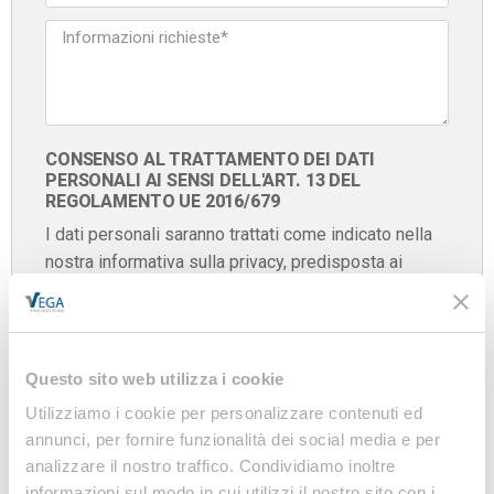
CONSENSO AL TRATTAMENTO DEI DATI
PERSONALI AI SENSI DELL'ART. 13 DEL
REGOLAMENTO UE 2016/679
I dati personali saranno trattati come indicato nella
nostra informativa sulla privacy, predisposta ai
sensi del Regolamento UE 2016/679
Confermo di aver letto e accettato l'informativa
sulla
privacy
Questo sito web utilizza i cookie
Utilizziamo i cookie per personalizzare contenuti ed
annunci, per fornire funzionalità dei social media e per
INVIA
analizzare il nostro traffico. Condividiamo inoltre
informazioni sul modo in cui utilizzi il nostro sito con i