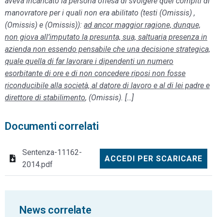
aveva incaricato la persona offesa di svolgere quei compiti di
manovratore per i quali non era abilitato (testi (Omissis) ,
(Omissis) e (Omissis)):
ad ancor maggior ragione, dunque,
non giova all’imputato la presunta, sua, saltuaria presenza in
azienda non essendo pensabile che una decisione strategica,
quale quella di far lavorare i dipendenti un numero
esorbitante di ore e di non concedere riposi non fosse
riconducibile alla società, al datore di lavoro e al di lei padre e
direttore di stabilimento
, (Omissis). […]
Documenti correlati
Sentenza-11162-
ACCEDI PER SCARICARE
2014.pdf
News correlate