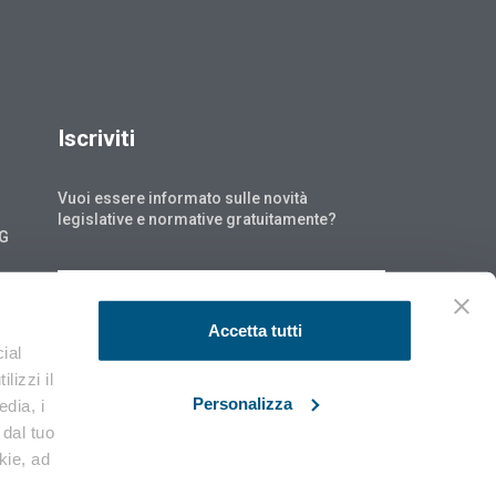
Iscriviti
Vuoi essere informato sulle novità
legislative e normative gratuitamente?
NG
ISCRIVITI
Accetta tutti
ial
lizzi il
Personalizza
edia, i
 dal tuo
okie, ad