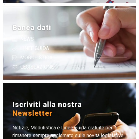
Banca dati
NEWS
LINEE GUIDA
MODULISTICA
LEGISLAZIONE
Iscriviti alla nostra
Newsletter
Notizie, Modulistica e Linee Guida gratuite per
rimanere sempre aggiornato sulle novità legislative