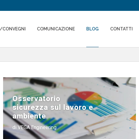
I/CONVEGNI
COMUNICAZIONE
BLOG
CONTATTI
Osservatorio
sicurezza sul lavoro e
ambiente
di VEGA Engineering