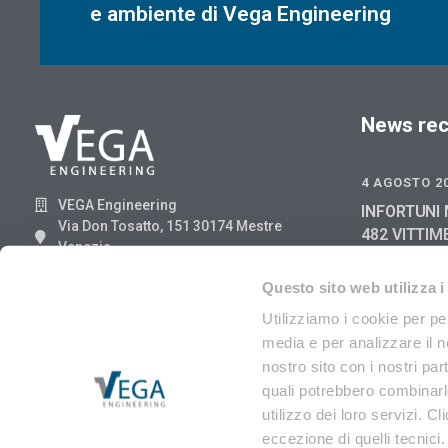
e ambiente di Vega Engineering
News rec
4 AGOSTO 2
VEGA Engineering
INFORTUNI 
Via Don Tosatto, 151 30174 Mestre
482 VITTIM
Venezia
GIUGNO 202
041.3969013
2025
Questo sito web utilizza i
29 LUGLIO 2
Utilizziamo i cookie per pe
media e per analizzare il no
RIFIUTI DI
ANGA 8/202
nostro sito con i nostri par
EER
quali potrebbero combinarle
utilizzo dei loro servizi. Cl
eccezione di quelli tecnici.