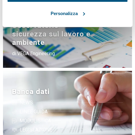
Personalizza
Osservatorio
sicurezza sul lavoro e
ambiente
di VEGA Engineering
Banca dati
NEWS
LINEE GUIDA
MODULISTICA
LEGISLAZIONE