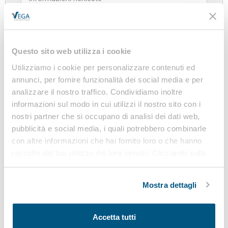
Questo sito web utilizza i cookie
CONSENSO AL TRATTAMENTO DEI DATI
PERSONALI AI SENSI DELL'ART. 13 DEL
Utilizziamo i cookie per personalizzare contenuti ed
REGOLAMENTO UE 2016/679
annunci, per fornire funzionalità dei social media e per
I dati personali saranno trattati come indicato nella
analizzare il nostro traffico. Condividiamo inoltre
nostra informativa sulla privacy, predisposta ai
informazioni sul modo in cui utilizzi il nostro sito con i
sensi del Regolamento UE 2016/679
nostri partner che si occupano di analisi dei dati web,
pubblicità e social media, i quali potrebbero combinarle
con altre informazioni che hai fornito loro o che hanno
Confermo di aver letto e accettato l'informativa
raccolto dal tuo utilizzo dei loro servizi. Cliccando sulla
sulla
privacy
“X” in alto a destra si procederà rifiutando tutti i cookie,
ad eccezione di quelli tecnici.
Mostra dettagli
INVIA
Accetta tutti